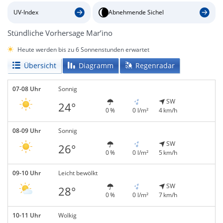
UV-Index
Abnehmende Sichel
Stündliche Vorhersage Mar’ino
Heute werden bis zu 6 Sonnenstunden erwartet
Übersicht
Diagramm
Regenradar
07-08 Uhr
Sonnig
SW
24°
0 %
0 l/m²
4 km/h
08-09 Uhr
Sonnig
SW
26°
0 %
0 l/m²
5 km/h
09-10 Uhr
Leicht bewölkt
SW
28°
0 %
0 l/m²
7 km/h
10-11 Uhr
Wolkig