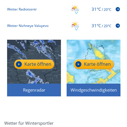
31°C
Wetter Radiotsentr
/
20°C
31°C
Wetter Nizhneye Valuyevo
/
20°C
Karte öffnen
Karte öffnen
Regenradar
Windgeschwindigkeiten
Wetter für Wintersportler