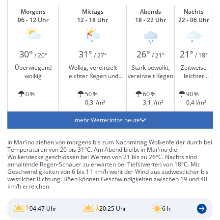
Morgens
Mittags
Abends
Nachts
06 - 12 Uhr
12 - 18 Uhr
18 - 22 Uhr
22 - 06 Uhr
30°
31°
26°
21°
/ 20°
/ 27°
/ 21°
/ 18°
Überwiegend
Wolkig, vereinzelt
Stark bewölkt,
Zeitweise
wolkig
leichter Regen und
vereinzelt Regen
leichter
windig
Regen
0 %
50 %
60 %
90 %
0,3 l/m²
3,1 l/m²
0,4 l/m²
mehr Wetterinfos heute
In Mar’ino ziehen von morgens bis zum Nachmittag Wolkenfelder durch bei
Temperaturen von 20 bis 31°C. Am Abend bleibt in Mar’ino die
Wolkendecke geschlossen bei Werten von 21 bis zu 26°C. Nachts sind
anhaltende Regen-Schauer zu erwarten bei Tiefstwerten von 18°C. Mit
Geschwindigkeiten von 6 bis 11 km/h weht der Wind aus südwestlicher bis
westlicher Richtung. Böen können Geschwindigkeiten zwischen 19 und 40
km/h erreichen.
04:47 Uhr
20:25 Uhr
6 h