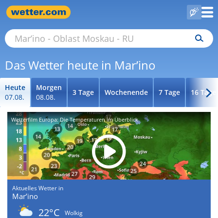
Das Wetter heute in Mar’ino
Heute
Morgen
3 Tage
Wochenende
7 Tage
16 Tage
07.08.
08.08.
Wetterfilm Europa: Die Temperaturen im Überblick
Aktuelles Wetter in
Mar’ino
22°C
Wolkig