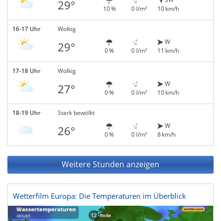
29°
10 %
0 l/m²
10 km/h
16-17 Uhr
Wolkig
W
29°
0 %
0 l/m²
11 km/h
17-18 Uhr
Wolkig
W
27°
0 %
0 l/m²
10 km/h
18-19 Uhr
Stark bewölkt
W
26°
0 %
0 l/m²
8 km/h
Weitere Stunden anzeigen
Wetterfilm Europa: Die Temperaturen im Überblick