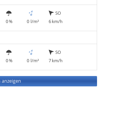
SO
0 %
0 l/m²
6 km/h
SO
0 %
0 l/m²
7 km/h
 anzeigen