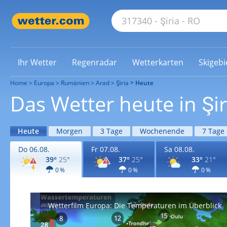
Ihr Wetter
Regenradar
Wetterkarten
Skigebi
Home
Europa
Rumänien
Arad
Şiria
Heute
Das Wetter heute in Şir
Heute
Morgen
3 Tage
Wochenende
7 Tage
Do 06.08.
Fr 07.08.
Sa 08.08.
39°
25°
37°
25°
33°
21°
0 %
0 %
0 %
Wetterfilm Europa: Die Temperaturen im Überblick