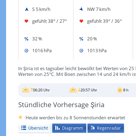
S
5 km/h
NW
7 km/h
gefühlt
38° / 27°
gefühlt
39° / 36°
32 %
20 %
1016 hPa
1013 hPa
In Şiria ist es tagsüber leicht bewölkt bei Werten von 25 
Werten von 25°C. Mit Böen zwischen 14 und 24 km/h ist
06:20 Uhr
20:57 Uhr
8 h
Stündliche Vorhersage Şiria
Heute werden bis zu 8 Sonnenstunden erwartet
Übersicht
Diagramm
Regenradar