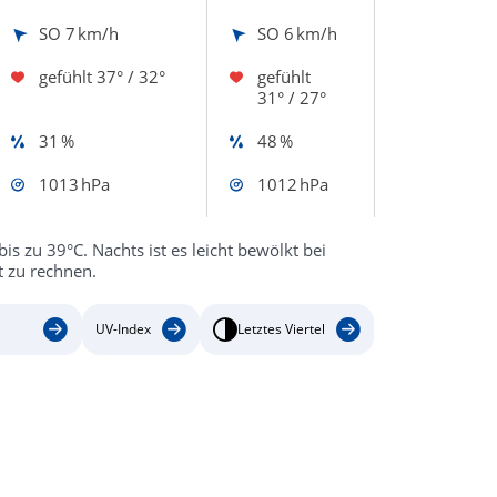
SO
7 km/h
SO
6 km/h
gefühlt
37° / 32°
gefühlt
31° / 27°
31 %
48 %
1013 hPa
1012 hPa
bis zu 39°C. Nachts ist es leicht bewölkt bei
 zu rechnen.
UV-Index
Letztes Viertel