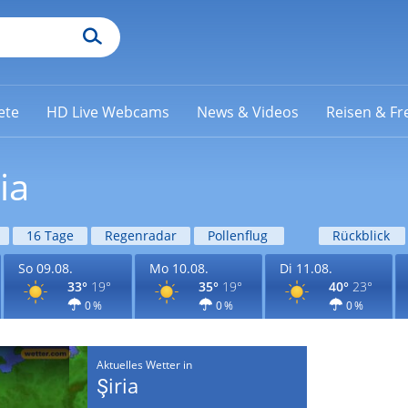
ete
HD Live Webcams
News & Videos
Reisen & Fre
ia
16 Tage
Regenradar
Pollenflug
Rückblick
So 09.08.
Mo 10.08.
Di 11.08.
33°
19°
35°
19°
40°
23°
0 %
0 %
0 %
Aktuelles Wetter in
Şiria