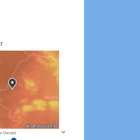
r
Windgeschwindigkeite
r (heute)
Windgeschwindigkeiten in 3h