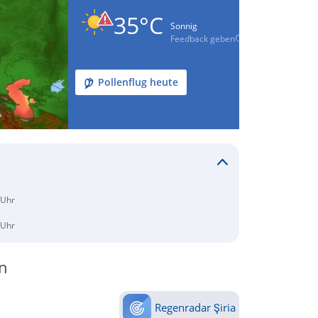
35°C
Sonnig
Feedback geben
Pollenflug heute
 Uhr
 Uhr
n
Regenradar Şiria