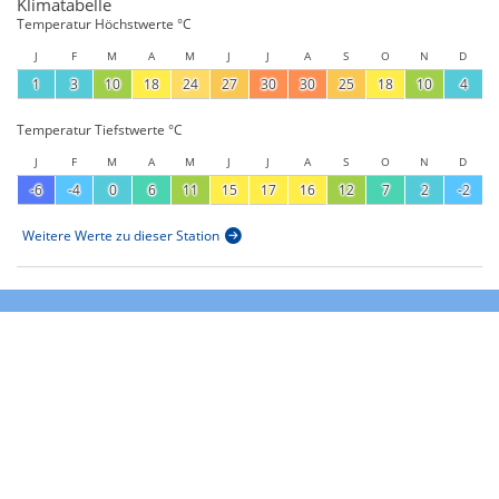
Klimatabelle
Temperatur Höchstwerte °C
J
F
M
A
M
J
J
A
S
O
N
D
1
3
10
18
24
27
30
30
25
18
10
4
Temperatur Tiefstwerte °C
J
F
M
A
M
J
J
A
S
O
N
D
-6
-4
0
6
11
15
17
16
12
7
2
-2
Weitere Werte zu dieser Station