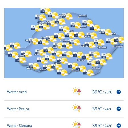
39°C
Wetter Arad
/
25°C
39°C
Wetter Pecica
/
24°C
39°C
Wetter Sântana
/
24°C