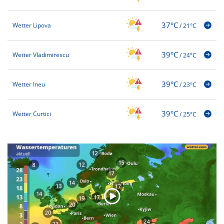
37°C
Wetter Lipova
/
21°C
39°C
Wetter Vladimirescu
/
24°C
39°C
Wetter Ineu
/
23°C
39°C
Wetter Curtici
/
25°C