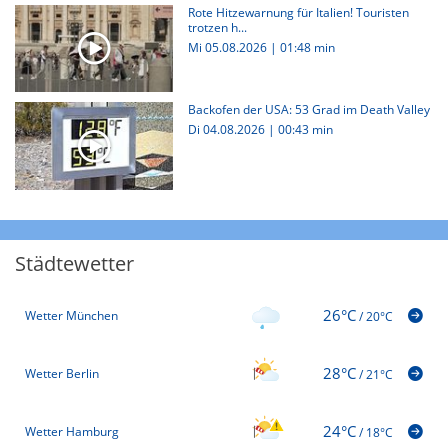
Rote Hitzewarnung für Italien! Touristen
trotzen h...
Mi 05.08.2026
|
01:48 min
Backofen der USA: 53 Grad im Death Valley
Di 04.08.2026
|
00:43 min
Städtewetter
26°C
Wetter München
/
20°C
28°C
Wetter Berlin
/
21°C
24°C
Wetter Hamburg
/
18°C