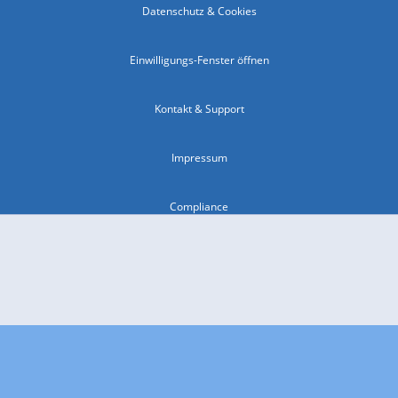
Datenschutz & Cookies
Einwilligungs-Fenster öffnen
Kontakt & Support
Impressum
Compliance
Barrierefreiheit
Nutzungsbedingungen
© 2026 wetter.com Group GmbH - alle Rechte vorbehalten