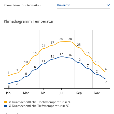
Klimadaten für die Station
Klimadiagramm Temperatur
30
30
27
25
24
18
18
17
16
15
12
11
10
10
7
6
4
3
2
1
0
-2
-4
-6
Jan
Mar
Mai
Jul
Sep
Nov
Ø Durchschnittliche Höchsttemperatur in °C
Ø Durchschnittliche Tiefsttemperatur in °C