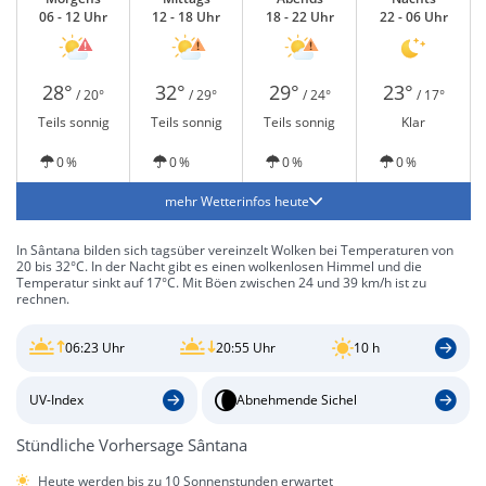
06 - 12 Uhr
12 - 18 Uhr
18 - 22 Uhr
22 - 06 Uhr
28°
32°
29°
23°
/ 20°
/ 29°
/ 24°
/ 17°
Teils sonnig
Teils sonnig
Teils sonnig
Klar
0 %
0 %
0 %
0 %
mehr Wetterinfos heute
In Sântana bilden sich tagsüber vereinzelt Wolken bei Temperaturen von
20 bis 32°C. In der Nacht gibt es einen wolkenlosen Himmel und die
Temperatur sinkt auf 17°C. Mit Böen zwischen 24 und 39 km/h ist zu
rechnen.
06:23 Uhr
20:55 Uhr
10 h
UV-Index
Abnehmende Sichel
Stündliche Vorhersage Sântana
Heute werden bis zu 10 Sonnenstunden erwartet