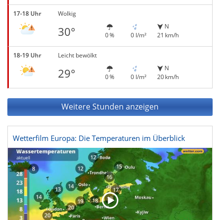
17-18 Uhr
Wolkig
N
30°
0 %
0 l/m²
21 km/h
18-19 Uhr
Leicht bewölkt
N
29°
0 %
0 l/m²
20 km/h
Weitere Stunden anzeigen
Wetterfilm Europa: Die Temperaturen im Überblick