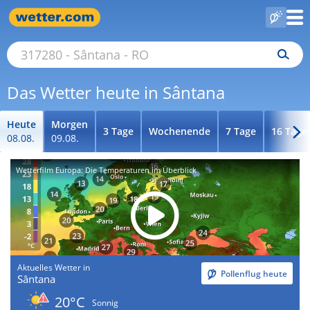
Das Wetter heute in Sântana
Heute
Morgen
3 Tage
Wochenende
7 Tage
16 Tage
08.08.
09.08.
Wetterfilm Europa: Die Temperaturen im Überblick
Aktuelles Wetter in
Pollenflug heute
Sântana
20°C
Sonnig