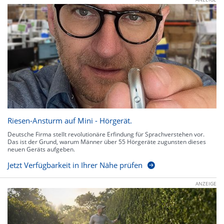
Riesen-Ansturm auf Mini - Hörgerät.
Deutsche Firma stellt revolutionäre Erfindung für Sprachverstehen vor.
Das ist der Grund, warum Männer über 55 Hörgeräte zugunsten dieses
neuen Geräts aufgeben.
Jetzt Verfügbarkeit in Ihrer Nähe prüfen
ANZEIGE