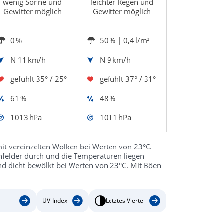
wenig Sonne und
leichter Regen und
Gewitter möglich
Gewitter möglich
0 %
50 %
| 0,4 l/m²
N
11 km/h
N
9 km/h
gefühlt
35° / 25°
gefühlt
37° / 31°
61 %
48 %
1013 hPa
1011 hPa
it vereinzelten Wolken bei Werten von 23°C.
felder durch und die Temperaturen liegen
nd dicht bewölkt bei Werten von 23°C. Mit Böen
UV-Index
Letztes Viertel