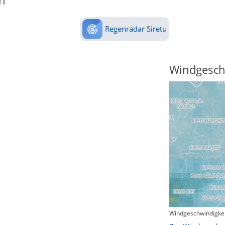
n
Regenradar Siretu
Temperatur
Windgesch
Maximal-Temperatur (heute)
Windgeschwindigkei