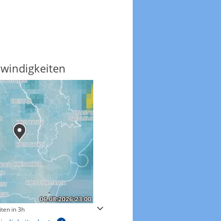
windigkeiten
Gewitterrisiko
ten in 3h
Gewitterrisiko in 3h