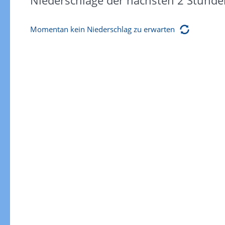
Niederschläge der nächsten 2 Stunde
Momentan kein Niederschlag zu erwarten
Regenradar
Zum animierten Regenradar