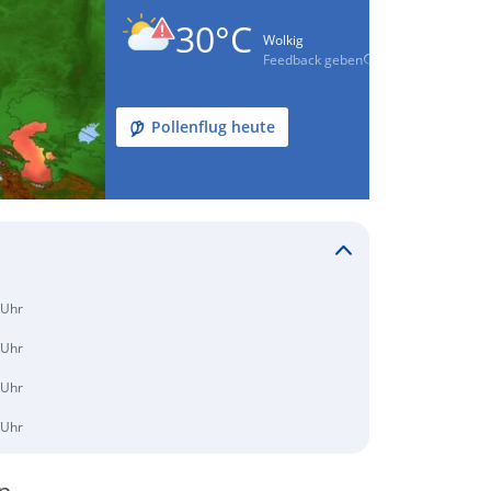
30°C
Wolkig
Feedback geben
Pollenflug heute
 Uhr
 Uhr
 Uhr
 Uhr