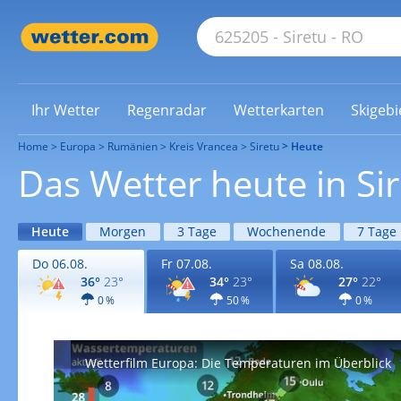
Ihr Wetter
Regenradar
Wetterkarten
Skigebi
Home
Europa
Rumänien
Kreis Vrancea
Siretu
Heute
Das Wetter heute in Si
Heute
Morgen
3 Tage
Wochenende
7 Tage
Do 06.08.
Fr 07.08.
Sa 08.08.
36°
23°
34°
23°
27°
22°
0 %
50 %
0 %
Wetterfilm Europa: Die Temperaturen im Überblick