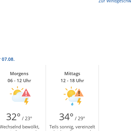
Zur Temperaturkarte
Zur Windgeschwi
r
07.08.
Morgens
Mittags
06 - 12 Uhr
12 - 18 Uhr
32°
34°
/ 23°
/ 29°
Wechselnd bewölkt,
Teils sonnig, vereinzelt