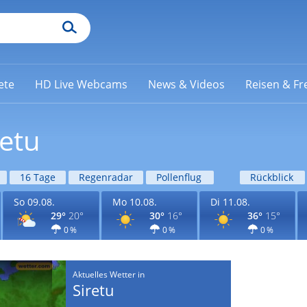
ete
HD Live Webcams
News & Videos
Reisen & Fre
retu
16 Tage
Regenradar
Pollenflug
Rückblick
So 09.08.
Mo 10.08.
Di 11.08.
29°
20°
30°
16°
36°
15°
0 %
0 %
0 %
Aktuelles Wetter in
Siretu