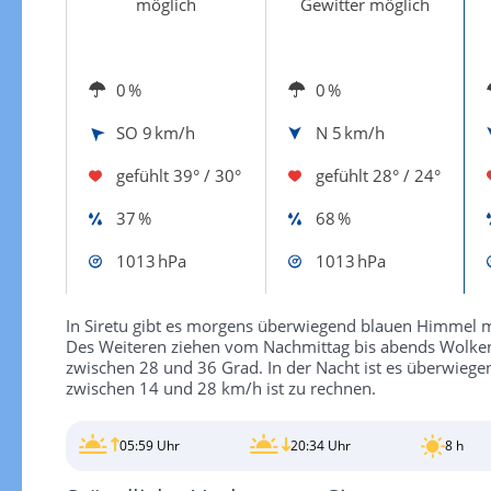
möglich
Gewitter möglich
0 %
0 %
SO
9 km/h
N
5 km/h
gefühlt
39° / 30°
gefühlt
28° / 24°
37 %
68 %
1013 hPa
1013 hPa
In Siretu gibt es morgens überwiegend blauen Himmel m
Des Weiteren ziehen vom Nachmittag bis abends Wolken
zwischen 28 und 36 Grad. In der Nacht ist es überwiege
zwischen 14 und 28 km/h ist zu rechnen.
05:59 Uhr
20:34 Uhr
8 h