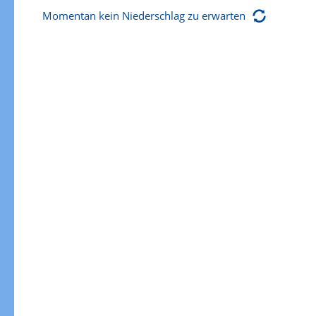
Momentan kein Niederschlag zu erwarten
Gewitterrisiko
Gewitterrisiko in 3h