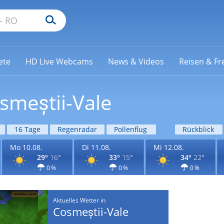
ete
HD Live Webcams
News & Videos
Reisen & Fre
smeștii-Vale
16 Tage
Regenradar
Pollenflug
Rückblick
Mo 10.08.
Di 11.08.
Mi 12.08.
29°
16°
33°
15°
34°
22°
0 %
0 %
0 %
Aktuelles Wetter in
Cosmeștii-Vale