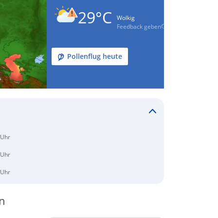
29°C
Wolkig
Feedback geben
Pollenflug heute
 Uhr
 Uhr
 Uhr
n