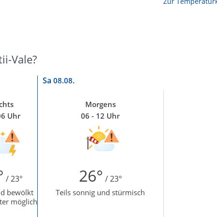
Zur Temperaturk
ii-Vale?
Sa
08.08.
chts
Morgens
06 Uhr
06 - 12 Uhr
°
26°
/ 23°
/ 23°
d bewölkt
Teils sonnig und stürmisch
ter möglich