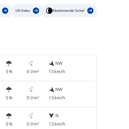
UV-Index
Abnehmende Sichel
e
NW
5 %
0 l/m²
13 km/h
NW
5 %
0 l/m²
13 km/h
N
0 %
0 l/m²
13 km/h