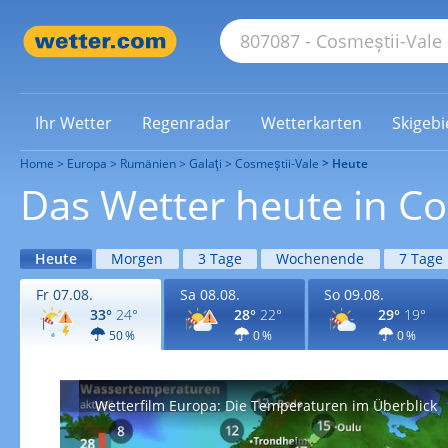
Ihr Wetter
Regenradar
Wetterkarten
Skigebi
Home
Europa
Rumänien
Galaţi
Cosmeștii-Vale
Heute
Das Wetter heute in Co
Heute
Morgen
3 Tage
Wochenende
7 Tage
Fr 07.08.
Sa 08.08.
So 09.08.
33°
24°
28°
22°
29°
19°
50 %
0 %
0 %
Wetterfilm Europa: Die Temperaturen im Überblick