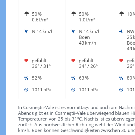
50 %
|
50 %
|
10 
0,6 l/m²
1,0 l/m²
N
14 km/h
N
14 km/h
NW
Böen
25 
43 km/h
Böe
49 
gefühlt
gefühlt
gefü
36° / 31°
34° / 26°
26°
52 %
63 %
80 
1011 hPa
1011 hPa
101
In Cosmeștii-Vale ist es vormittags und auch am Nachmi
Abends gibt es in Cosmeștii-Vale überwiegend blauen H
Temperaturen von 25 bis 31°C. Nachts ist es überwiege
zurück. Aus nordwestlicher Richtung weht der Wind und 
km/h. Böen können Geschwindigkeiten zwischen 30 und