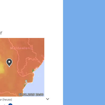
r
Windgeschwindigkeite
r (heute)
Windgeschwindigkeiten in 3h