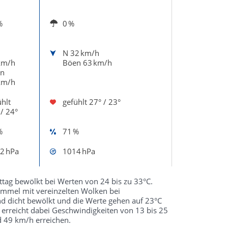
%
0 %
N
32 km/h
km/h
Böen 63 km/h
n
km/h
hlt
gefühlt
27° / 23°
 / 24°
%
71 %
2 hPa
1014 hPa
ttag bewölkt bei Werten von 24 bis zu 33°C.
immel mit vereinzelten Wolken bei
nd dicht bewölkt und die Werte gehen auf 23°C
erreicht dabei Geschwindigkeiten von 13 bis 25
 49 km/h erreichen.