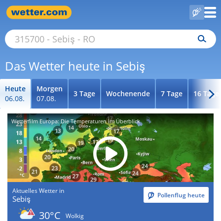
Das Wetter heute in Sebiş
Heute
Morgen
3 Tage
Wochenende
7 Tage
16 Tage
06.08.
07.08.
Wetterfilm Europa: Die Temperaturen im Überblick
Aktuelles Wetter in
Pollenflug heute
Sebiş
30°C
Wolkig