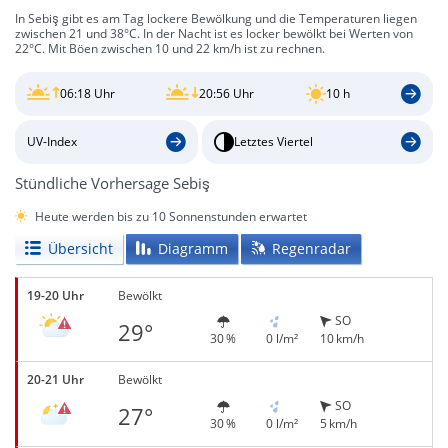
In Sebiş gibt es am Tag lockere Bewölkung und die Temperaturen liegen
zwischen 21 und 38°C. In der Nacht ist es locker bewölkt bei Werten von
22°C. Mit Böen zwischen 10 und 22 km/h ist zu rechnen.
06:18 Uhr
20:56 Uhr
10 h
UV-Index
Letztes Viertel
Stündliche Vorhersage Sebiş
Heute werden bis zu 10 Sonnenstunden erwartet
Übersicht
Diagramm
Regenradar
19-20 Uhr
Bewölkt
SO
29°
30 %
0 l/m²
10 km/h
20-21 Uhr
Bewölkt
SO
27°
30 %
0 l/m²
5 km/h