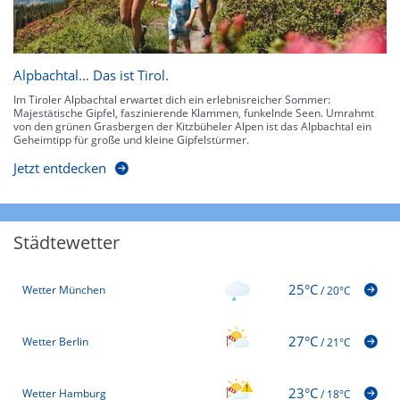
Alpbachtal… Das ist Tirol.
Im Tiroler Alpbachtal erwartet dich ein erlebnisreicher Sommer:
Majestätische Gipfel, faszinierende Klammen, funkelnde Seen. Umrahmt
von den grünen Grasbergen der Kitzbüheler Alpen ist das Alpbachtal ein
Geheimtipp für große und kleine Gipfelstürmer.
Jetzt entdecken
Städtewetter
25°C
Wetter München
/
20°C
27°C
Wetter Berlin
/
21°C
23°C
Wetter Hamburg
/
18°C