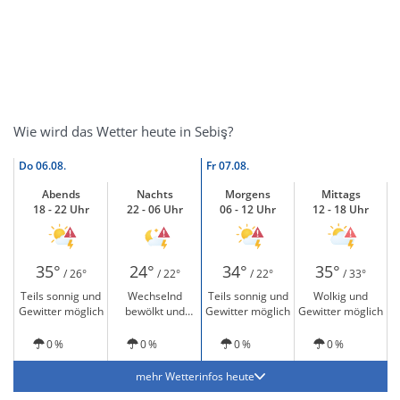
Wie wird das Wetter heute in Sebiş?
Do
06.08.
Fr
07.08.
Abends
Nachts
Morgens
Mittags
18 - 22 Uhr
22 - 06 Uhr
06 - 12 Uhr
12 - 18 Uhr
35°
24°
34°
35°
/ 26°
/ 22°
/ 22°
/ 33°
Teils sonnig und
Wechselnd
Teils sonnig und
Wolkig und
Gewitter möglich
bewölkt und
Gewitter möglich
Gewitter möglich
Gewitter möglich
0 %
0 %
0 %
0 %
mehr Wetterinfos heute