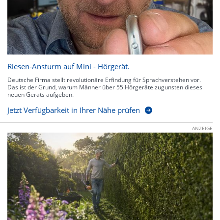
Riesen-Ansturm auf Mini - Hörgerät.
Deutsche Firma stellt revolutionäre Erfindung für Sprachverstehen vor.
Das ist der Grund, warum Männer über 55 Hörgeräte zugunsten dieses
neuen Geräts aufgeben.
Jetzt Verfügbarkeit in Ihrer Nähe prüfen
ANZEIGE