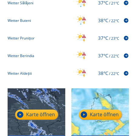
37°C
Wetter Sălăjeni
/
21°C
38°C
Wetter Buteni
/
22°C
37°C
Wetter Prunișor
/
23°C
37°C
Wetter Berindia
/
22°C
38°C
Wetter Aldești
/
22°C
Karte öffnen
Karte öffnen