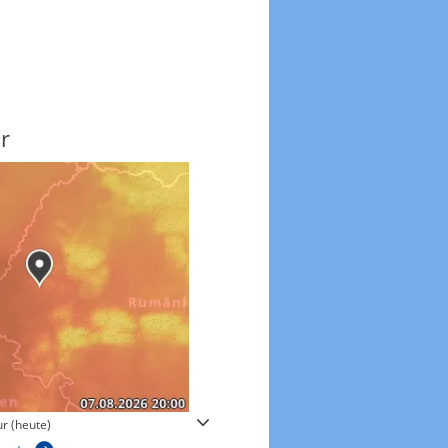
r
Windgeschwindigkeite
r (heute)
Windgeschwindigkeiten in 3h