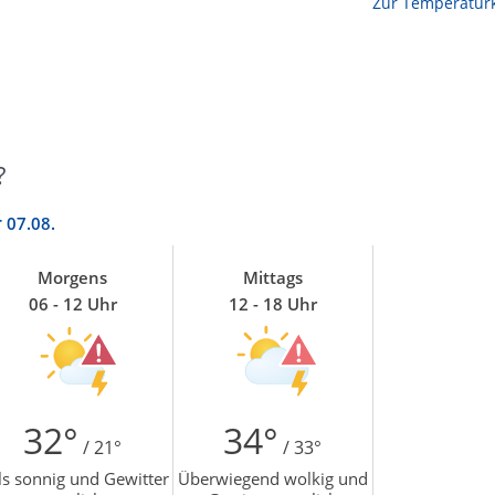
Zur Temperaturk
?
r
07.08.
Morgens
Mittags
06 - 12 Uhr
12 - 18 Uhr
32°
34°
/ 21°
/ 33°
ls sonnig und Gewitter
Überwiegend wolkig und