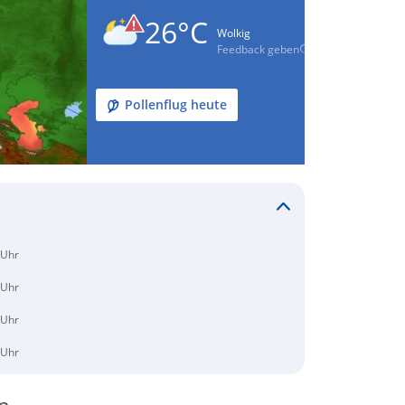
26°C
Wolkig
Feedback geben
Pollenflug heute
 Uhr
 Uhr
 Uhr
 Uhr