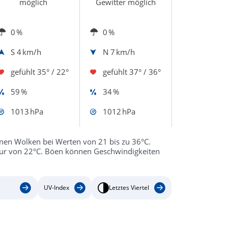
möglich
Gewitter möglich
0 %
0 %
S
4 km/h
N
7 km/h
gefühlt
35° / 22°
gefühlt
37° / 36°
59 %
34 %
1013 hPa
1012 hPa
lnen Wolken bei Werten von 21 bis zu 36°C.
atur von 22°C. Böen können Geschwindigkeiten
UV-Index
Letztes Viertel