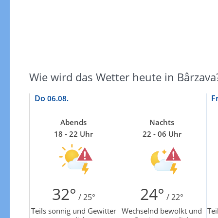
Zur Gewitterrisikokarte
Wie wird das Wetter heute in Bârzava
Do
F
06.08.
Abends
Nachts
18 - 22 Uhr
22 - 06 Uhr
32°
24°
/ 25°
/ 22°
Teils sonnig und Gewitter
Wechselnd bewölkt und
Tei