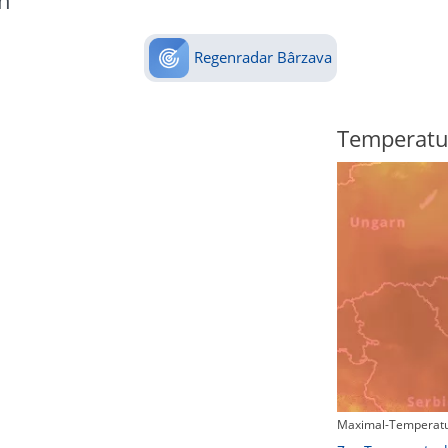
n
Regenradar Bârzava
Regenradar
Temperatu
Maximal-Temperatu
Zum animierten Regenradar