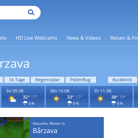
ete
HD Live Webcams
News & Videos
Reisen & Fre
rzava
16 Tage
Regenradar
Pollenflug
Rückblick
So 09.08.
Mo 10.08.
Di 11.08.
32°
17°
33°
17°
38°
19°
0 %
0 %
0 %
Aktuelles Wetter in
Bârzava