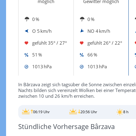
möglich
Gewitter möglich
0 %
0 %
O
5 km/h
NO
4 km/h
gefühlt
35° / 27°
gefühlt
26° / 22°
51 %
66 %
1013 hPa
1013 hPa
In Bârzava zeigt sich tagsüber die Sonne zwischen einze
Nachts bilden sich vereinzelt Wolken bei einer Temper
zwischen 10 und 26 km/h erreichen.
06:19 Uhr
20:56 Uhr
8 h
Stündliche Vorhersage Bârzava