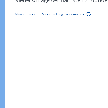
Niederschläge der nächsten 2 Stunde
Momentan kein Niederschlag zu erwarten
Gewitterrisiko
Gewitterrisiko in 3h