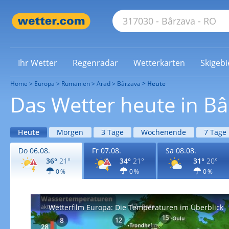
Ihr Wetter
Regenradar
Wetterkarten
Skigebi
Home
Europa
Rumänien
Arad
Bârzava
Heute
Das Wetter heute in Bâ
Heute
Morgen
3 Tage
Wochenende
7 Tage
Do 06.08.
Fr 07.08.
Sa 08.08.
36°
21°
34°
21°
31°
20°
0 %
0 %
0 %
Wetterfilm Europa: Die Temperaturen im Überblick