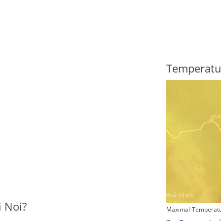
Regenradar
Temperatu
i Noi?
Maximal-Temperatu
Zum animierten Regenradar