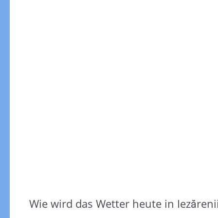
Gewitterrisiko
Wie wird das Wetter heute in Iezăreni
Gewitterrisiko in 3h