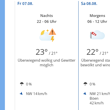
Zur Gewitterrisikokarte
Fr
Sa
07.08.
08.08.
Nachts
Morgens
22 - 06 Uhr
06 - 12 Uhr
23°
22°
/ 21°
/ 21°
Überwiegend wolkig und Gewitter
Überwiegend sta
möglich
bewölkt und win
0 %
0 %
NW
14 km/h
NW
21 km/
Böen
42 km/h