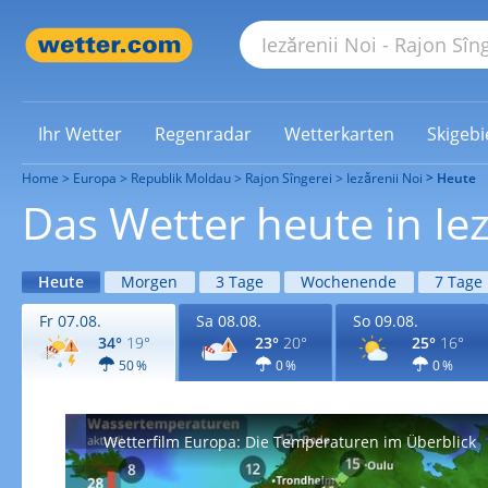
Ihr Wetter
Regenradar
Wetterkarten
Skigebi
Home
Europa
Republik Moldau
Rajon Sîngerei
Iezărenii Noi
Heute
Das Wetter heute in Iez
Heute
Morgen
3 Tage
Wochenende
7 Tage
Fr 07.08.
Sa 08.08.
So 09.08.
34°
19°
23°
20°
25°
16°
50 %
0 %
0 %
Wetterfilm Europa: Die Temperaturen im Überblick