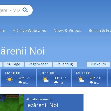
ete
HD Live Webcams
News & Videos
Reisen & Fre
ărenii Noi
16 Tage
Regenradar
Pollenflug
Rückblick
Mo 10.08.
Di 11.08.
Mi 12.08.
28°
12°
33°
13°
28°
20°
0 %
0 %
0 %
Aktuelles Wetter in
Iezărenii Noi