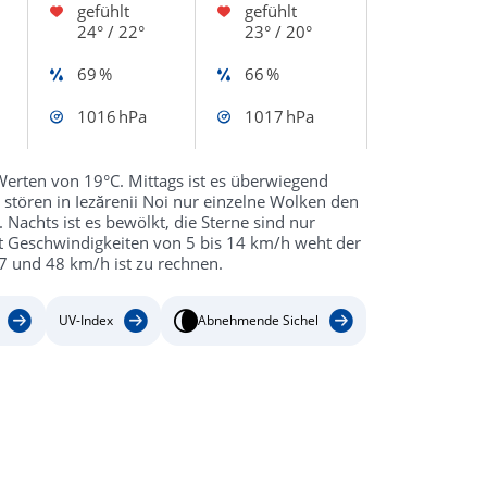
gefühlt
gefühlt
24° / 22°
23° / 20°
69 %
66 %
1016 hPa
1017 hPa
Werten von 19°C. Mittags ist es überwiegend
stören in Iezărenii Noi nur einzelne Wolken den
achts ist es bewölkt, die Sterne sind nur
it Geschwindigkeiten von 5 bis 14 km/h weht der
7 und 48 km/h ist zu rechnen.
UV-Index
Abnehmende Sichel