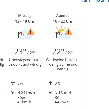
Zur Temperaturk
Mittags
Abends
12 - 18 Uhr
18 - 22 Uhr
23°
22°
/ 22°
/ 20°
rk
Überwiegend stark
Wechselnd bewölkt,
dig
bewölkt und windig
wenig Sonne und
windig
0 %
0 %
h
N
24 km/h
N
18 km/h
Böen
Böen
45 km/h
44 km/h