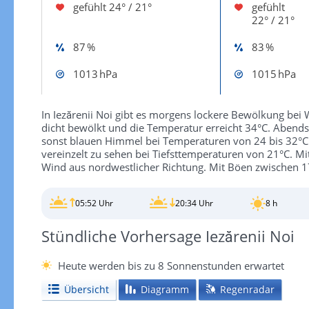
gefühlt
24° / 21°
gefühlt
22° / 21°
87 %
83 %
1013 hPa
1015 hPa
In Iezărenii Noi gibt es morgens lockere Bewölkung bei 
dicht bewölkt und die Temperatur erreicht 34°C. Abends 
sonst blauen Himmel bei Temperaturen von 24 bis 32°C. N
vereinzelt zu sehen bei Tiefsttemperaturen von 21°C. M
Wind aus nordwestlicher Richtung. Mit Böen zwischen 1
05:52 Uhr
20:34 Uhr
8 h
Stündliche Vorhersage Iezărenii Noi
Heute werden bis zu 8 Sonnenstunden erwartet
Übersicht
Diagramm
Regenradar