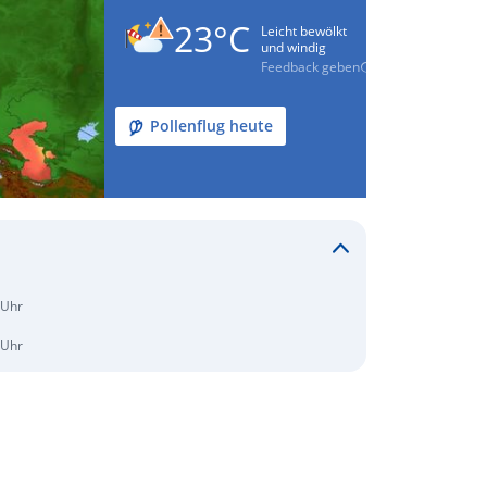
23°C
Leicht bewölkt
und windig
Feedback geben
Pollenflug heute
 Uhr
 Uhr