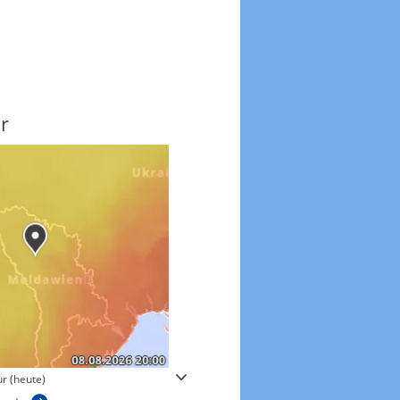
r
Windgeschwindigkeite
r (heute)
Windgeschwindigkeiten in 3h