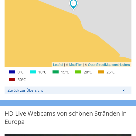
2
Leaflet
|
©
MapTiler
| ©
OpenStreetMap contributors
0°C
10°C
15°C
20°C
25°C
30°C
Zurück zur Übersicht
HD Live Webcams von schönen Stränden in
Europa