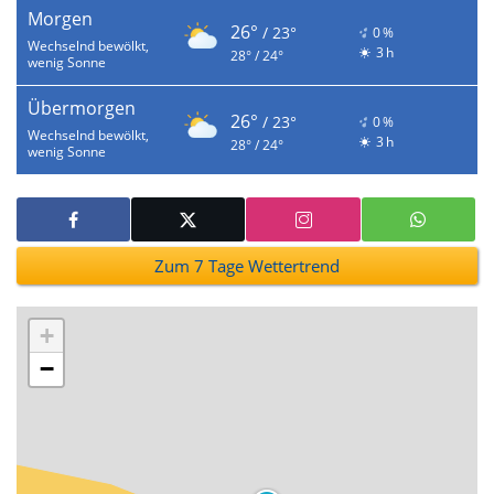
Morgen
26°
/ 23°
0 %
Wechselnd bewölkt,
3 h
28° / 24°
wenig Sonne
Übermorgen
26°
/ 23°
0 %
Wechselnd bewölkt,
3 h
28° / 24°
wenig Sonne
Zum 7 Tage Wettertrend
+
−