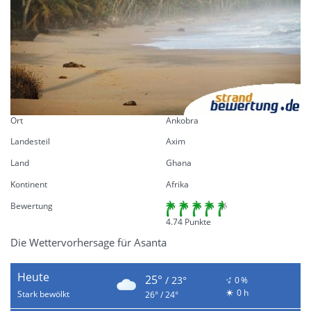
Ort
Ankobra
Landesteil
Axim
Land
Ghana
Kontinent
Afrika
Bewertung
4.74 Punkte
Die Wettervorhersage für Asanta
Heute
25°
/ 23°
0 %
0 h
Stark bewölkt
26° / 24°