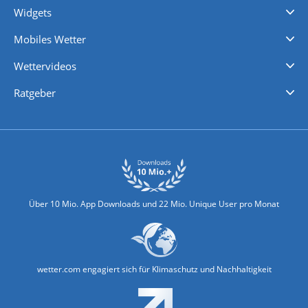
Widgets
Regenradar
Windgeschwindigkeiten
Temperatur
Sonnenschein
Wassertemperatur
Mobiles Wetter
iPhone Wetter
iPad Wetter
Android Wetter
Wettervideos
Nachrichten
Deutschlandwetter
Schweizwetter
Österreichwetter
Regionalwetter
Wetter in Europa
Wetter Weltweit
Wetterlexikon
Promi-News
Ratgeber
Biowetter
Glätteindex
Reiseziel Finder
Erkältungswetter
Klima & Umwelt
Über 10 Mio. App Downloads und 22 Mio. Unique User pro Monat
wetter.com engagiert sich für Klimaschutz und Nachhaltigkeit