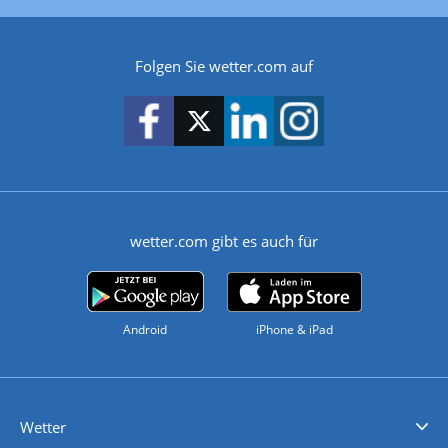
Folgen Sie wetter.com auf
wetter.com gibt es auch für
Android
iPhone & iPad
Wetter
Videovorhersagen
Kolumnen
Unwetterwarnungen
wetter.com Deutschland
wetter.com Schweiz
wetter.com Österreich
Werben
Homepage Widget
Wetter API
Wetter- und Geodaten - meteonomiqs.com
tiempo.es
meteos24.fr
ilmeteo24.it
pogoda24.pl
weather24.co.uk