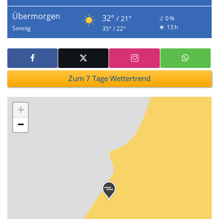
Übermorgen
32°
/ 21°
0 %
13 h
Sonnig
35° / 22°
Zum 7 Tage Wettertrend
+
−