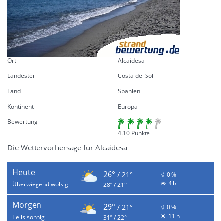
Ort
Alcaidesa
Landesteil
Costa del Sol
Land
Spanien
Kontinent
Europa
Bewertung
4.10 Punkte
Die Wettervorhersage für Alcaidesa
Heute
26°
/ 21°
0 %
4 h
Überwiegend wolkig
28° / 21°
Morgen
29°
/ 21°
0 %
11 h
Teils sonnig
31° / 22°