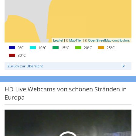
Leaflet
|
©
MapTiler
| ©
OpenStreetMap contributors
0°C
10°C
15°C
20°C
25°C
30°C
Zurück zur Übersicht
HD Live Webcams von schönen Stränden in
Europa