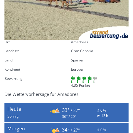
Ort
Amadores
Landesteil
Gran Canaria
Land
Spanien
Kontinent
Europa
Bewertung
4.35 Punkte
Die Wettervorhersage für Amadores
Heute
33°
/ 27°
0 %
13 h
Sonnig
36° / 29°
Morgen
34°
/ 27°
0 %