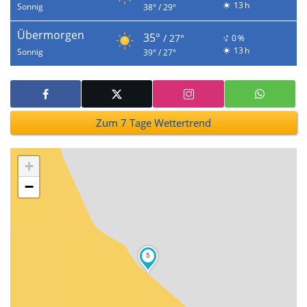
13 h
Sonnig
38° / 29°
Übermorgen
35°
/ 27°
0 %
13 h
Sonnig
39° / 27°
Zum 7 Tage Wettertrend
+
−
5