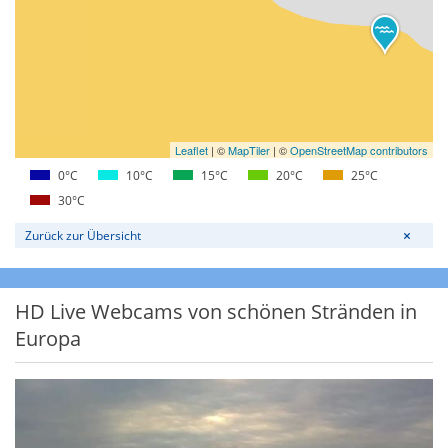
Leaflet
|
©
MapTiler
| ©
OpenStreetMap contributors
0°C
10°C
15°C
20°C
25°C
30°C
Zurück zur Übersicht
HD Live Webcams von schönen Stränden in
Europa