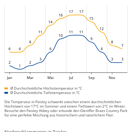
17
17
16
15
14
12
11
11
11
10
9
8
8
7
6
6
6
6
3
3
3
2
2
1
Jan
Mar
Mai
Jul
Sep
Nov
Ø Durchschnittliche Höchsttemperatur in °C
Ø Durchschnittliche Tiefsttemperatur in °C
Die Temperatur in Paisley schwankt zwischen einem durchschnittlichen
Höchstwert von 17°C im Sommer und einem Tiefstwert von 2°C im Winter.
Besuche den Paisley Abbey oder erkunde den Gleniffer Braes Country Park
für eine perfekte Mischung aus historischem und natürlichem Flair.
Niederschlagsmenge in Paisley