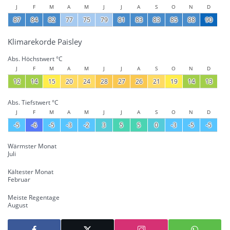
J
F
M
A
M
J
J
A
S
O
N
D
87
84
82
77
75
79
81
83
83
85
88
90
Klimarekorde Paisley
Abs. Höchstwert °C
J
F
M
A
M
J
J
A
S
O
N
D
12
14
15
20
24
28
27
26
21
19
14
13
Abs. Tiefstwert °C
J
F
M
A
M
J
J
A
S
O
N
D
-5
-6
-5
-3
-2
3
5
5
0
-3
-5
-5
Wärmster Monat
Juli
Kältester Monat
Februar
Meiste Regentage
August