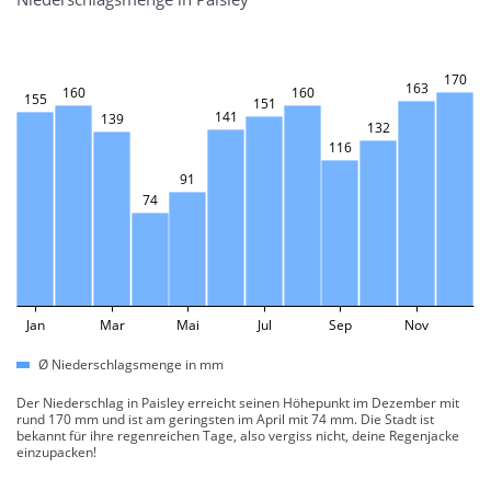
170
163
160
160
155
151
141
139
132
116
91
74
Jan
Mar
Mai
Jul
Sep
Nov
Ø Niederschlagsmenge in mm
Der Niederschlag in Paisley erreicht seinen Höhepunkt im Dezember mit
rund 170 mm und ist am geringsten im April mit 74 mm. Die Stadt ist
bekannt für ihre regenreichen Tage, also vergiss nicht, deine Regenjacke
einzupacken!