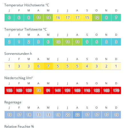
Temperatur Höchstwerte °C
J
F
M
A
M
J
J
A
S
O
N
D
6
6
8
11
14
16
17
17
15
12
8
7
Temperatur Tiefstwerte °C
J
F
M
A
M
J
J
A
S
O
N
D
2
1
2
3
6
10
11
11
9
6
3
3
Sonnenstunden h
J
F
M
A
M
J
J
A
S
O
N
D
1
3
3
6
7
5
5
5
4
3
2
1
Niederschlag l/m²
J
F
M
A
M
J
J
A
S
O
N
D
155
160
139
74
91
141
151
160
116
132
163
170
Regentage
J
F
M
A
M
J
J
A
S
O
N
D
19
17
18
13
13
19
20
22
17
17
17
19
Relative Feuchte %