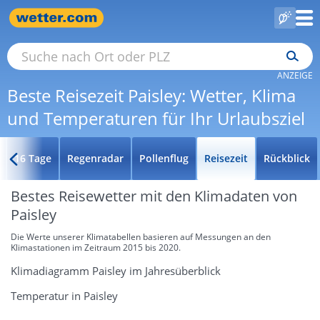
ANZEIGE
Beste Reisezeit Paisley: Wetter, Klima
und Temperaturen für Ihr Urlaubsziel
16 Tage
Regenradar
Pollenflug
Reisezeit
Rückblick
Bestes Reisewetter mit den Klimadaten von
Paisley
Die Werte unserer Klimatabellen basieren auf Messungen an den
Klimastationen im Zeitraum 2015 bis 2020.
Klimadiagramm Paisley im Jahresüberblick
Temperatur in Paisley