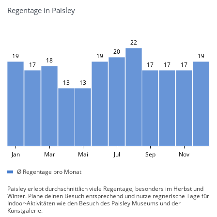
Regentage in Paisley
22
20
19
19
19
18
17
17
17
17
13
13
Jan
Mar
Mai
Jul
Sep
Nov
Ø Regentage pro Monat
Paisley erlebt durchschnittlich viele Regentage, besonders im Herbst und
Winter. Plane deinen Besuch entsprechend und nutze regnerische Tage für
Indoor-Aktivitäten wie den Besuch des Paisley Museums und der
Kunstgalerie.