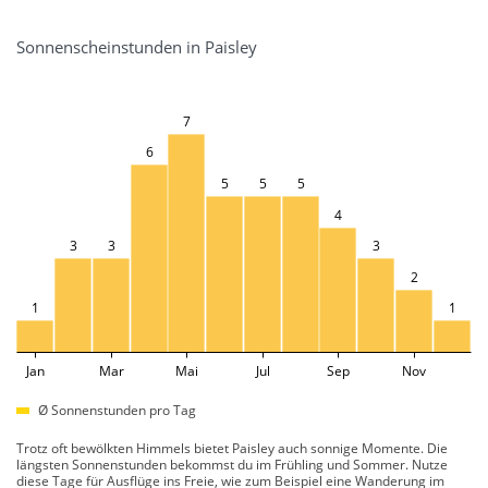
Sonnenscheinstunden in Paisley
7
6
5
5
5
4
3
3
3
2
1
1
Jan
Mar
Mai
Jul
Sep
Nov
Ø Sonnenstunden pro Tag
Trotz oft bewölkten Himmels bietet Paisley auch sonnige Momente. Die
längsten Sonnenstunden bekommst du im Frühling und Sommer. Nutze
diese Tage für Ausflüge ins Freie, wie zum Beispiel eine Wanderung im