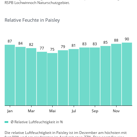
RSPB Lochwinnoch Naturschutzgebiet.
Relative Feuchte in Paisley
90
88
87
85
84
83
83
82
81
79
77
75
Jan
Mar
Mai
Jul
Sep
Nov
Ø Relative Luftfeuchtigkeit in %
Die relative Luftfeuchtigkeit in Paisley ist im Dezember am höchsten mit