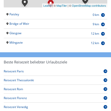
Leaflet
|
©
MapTiler
| ©
OpenStreetMap contributors
Paisley
0 km
Bridge of Weir
9 km
Glasgow
12 km
Milngavie
12 km
Beste Reisezeit beliebter Urlaubsziele
Reisezeit Paris
Reisezeit Thessaloniki
Reisezeit Rom
Reisezeit Florenz
Reisezeit Venedig