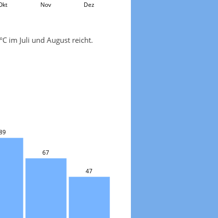
Okt
Nov
Dez
C im Juli und August reicht.
89
67
47