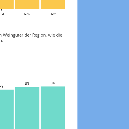
Okt
Nov
Dez
n Weingüter der Region, wie die
n.
84
83
79