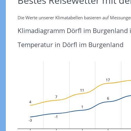
Bestes Reisewetter mit d
Die Werte unserer Klimatabellen basieren auf Messunge
Klimadiagramm Dörfl im Burgenland i
Temperatur in Dörfl im Burgenland
17
11
7
6
4
1
-1
-3