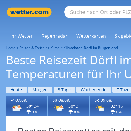
Ihr Wetter
Regenradar
Wetterkarten
Skigebi
Home
Reisen & Freizeit
Klima
Klimadaten Dörfl im Burgenland
Beste Reisezeit Dörfl 
Temperaturen für Ihr U
Heute
Morgen
3 Tage
Wochenende
7 Tage
Fr 07.08.
Sa 08.08.
So 09.08.
30°
24°
30°
21°
32°
16°
0 %
0 %
0 %