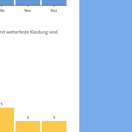
Okt
Nov
Dez
nd wetterfeste Kleidung sind
5
3
3