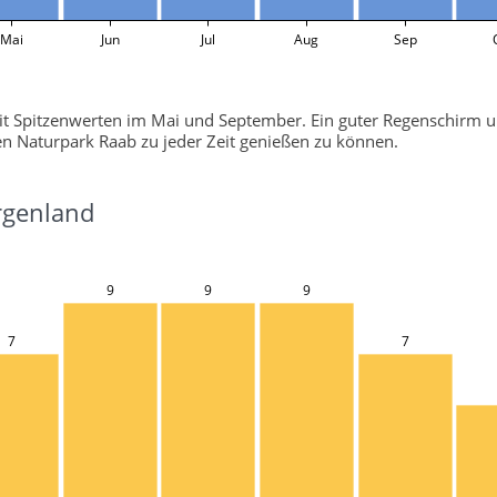
Mai
Jun
Jul
Aug
Sep
it Spitzenwerten im Mai und September. Ein guter Regenschirm u
 Naturpark Raab zu jeder Zeit genießen zu können.
rgenland
9
9
9
7
7