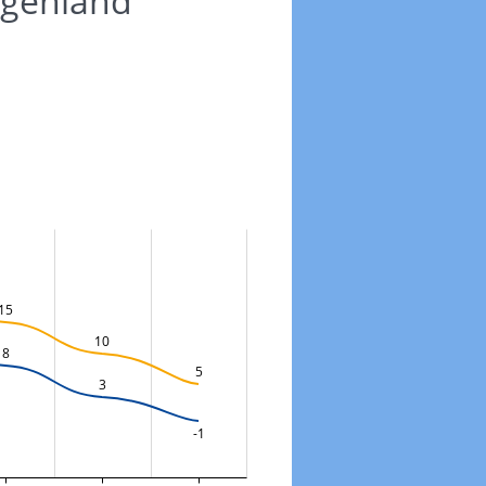
rgenland
15
10
8
5
3
-1