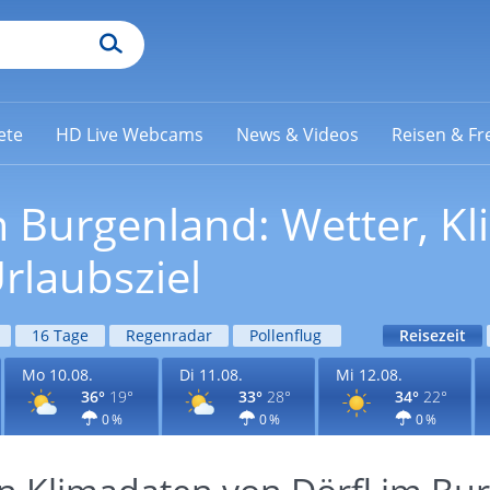
ete
HD Live Webcams
News & Videos
Reisen & Fre
im Burgenland: Wetter, K
rlaubsziel
16 Tage
Regenradar
Pollenflug
Reisezeit
Mo 10.08.
Di 11.08.
Mi 12.08.
36°
19°
33°
28°
34°
22°
0 %
0 %
0 %