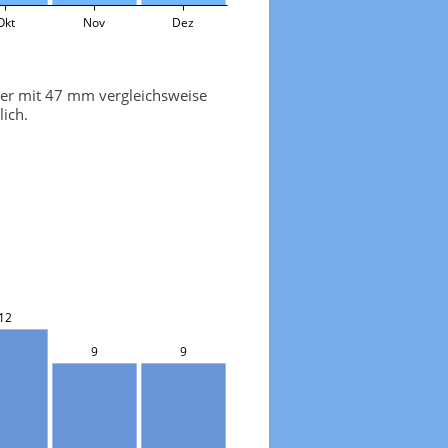
Okt
Nov
Dez
ber mit 47 mm vergleichsweise
ich.
12
9
9