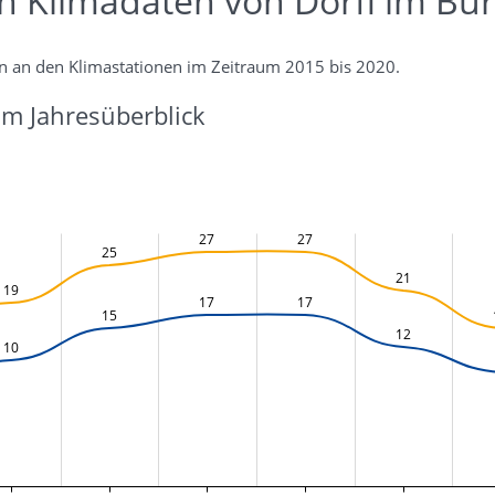
en Klimadaten von Dörfl im Bu
n an den Klimastationen im Zeitraum 2015 bis 2020.
m Jahresüberblick
27
27
25
21
19
17
17
15
12
10