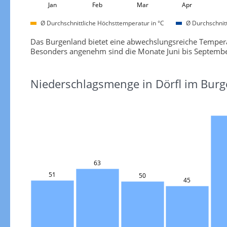
Jan
Feb
Mar
Apr
Ø Durchschnittliche Höchsttemperatur in °C
Ø Durchschnitt
Das Burgenland bietet eine abwechslungsreiche Temperatu
Besonders angenehm sind die Monate Juni bis September
Niederschlagsmenge in Dörfl im Bur
63
51
50
45