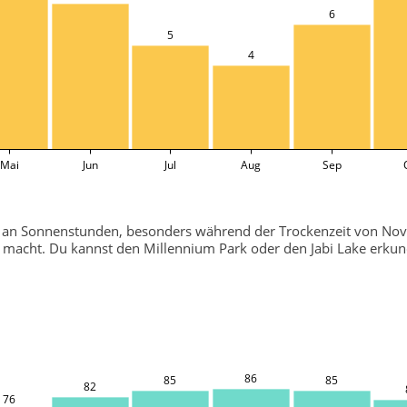
6
5
4
Mai
Jun
Jul
Aug
Sep
hl an Sonnenstunden, besonders während der Trockenzeit von Nove
ten macht. Du kannst den Millennium Park oder den Jabi Lake erk
86
85
85
82
76