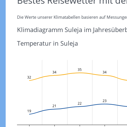
Bestes Reisewetter mit de
Die Werte unserer Klimatabellen basieren auf Messunge
Klimadiagramm Suleja im Jahresüberb
Temperatur in Suleja
35
34
34
32
23
22
21
19