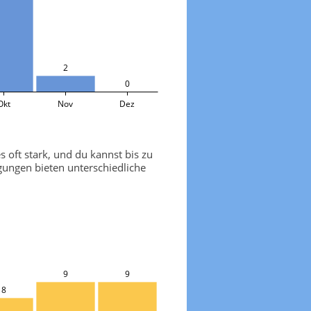
2
0
Okt
Nov
Dez
 oft stark, und du kannst bis zu
gungen bieten unterschiedliche
9
9
8