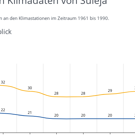
n Klimadaten von Suleja
n an den Klimastationen im Zeitraum 1961 bis 1990.
lick
32
30
29
28
28
22
21
20
20
20