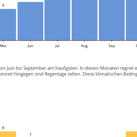
9
Mai
Jun
Jul
Aug
Sep
n Juni bis September am häufigsten. In diesen Monaten regnet es
nzeit hingegen sind Regentage selten. Diese klimatischen Bedin
8
7