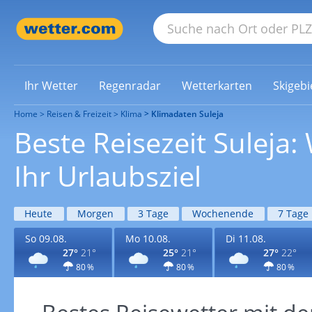
Ihr Wetter
Regenradar
Wetterkarten
Skigebi
Home
Reisen & Freizeit
Klima
Klimadaten Suleja
Beste Reisezeit Suleja
Ihr Urlaubsziel
Heute
Morgen
3 Tage
Wochenende
7 Tage
So 09.08.
Mo 10.08.
Di 11.08.
27°
21°
25°
21°
27°
22°
80 %
80 %
80 %