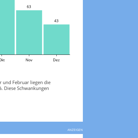
63
43
Okt
Nov
Dez
r und Februar liegen die
6%. Diese Schwankungen
ANZEIGEN