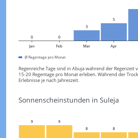
5
3
0
0
Jan
Feb
Mar
Apr
Ø Regentage pro Monat
Regenreiche Tage sind in Abuja während der Regenzeit vo
15-20 Regentage pro Monat erleben. Während der Trocke
Erlebnisse je nach Jahreszeit.
Sonnenscheinstunden in Suleja
9
9
8
8