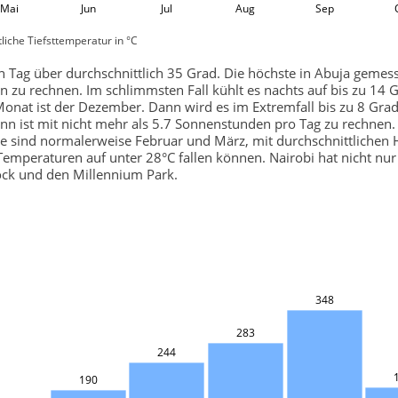
Mai
Jun
Jul
Aug
Sep
liche Tiefsttemperatur in °C
 Tag über durchschnittlich 35 Grad. Die höchste in Abuja geme
n zu rechnen. Im schlimmsten Fall kühlt es nachts auf bis zu 14 G
Monat ist der Dezember. Dann wird es im Extremfall bis zu 8 Grad
ann ist mit nicht mehr als 5.7 Sonnenstunden pro Tag zu rechnen
ate sind normalerweise Februar und März, mit durchschnittliche
Temperaturen auf unter 28°C fallen können. Nairobi hat nicht nu
ock und den Millennium Park.
348
283
244
190