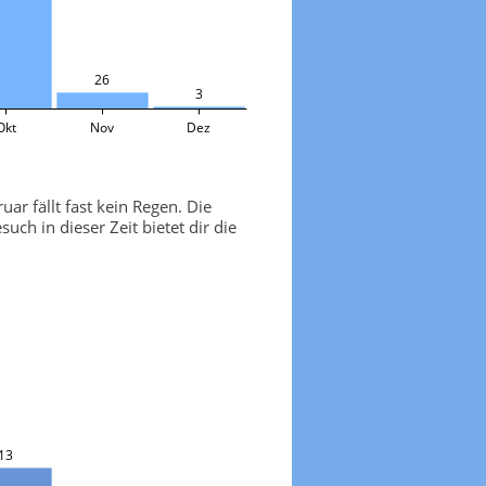
26
3
Okt
Nov
Dez
ar fällt fast kein Regen. Die
h in dieser Zeit bietet dir die
13