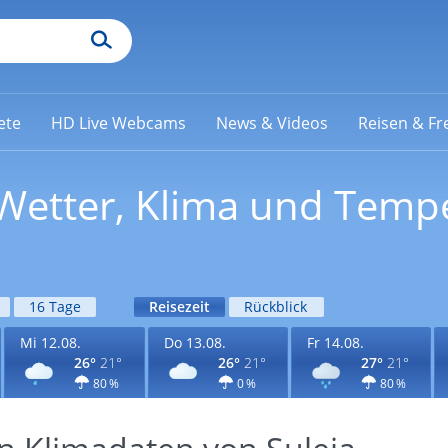
ete
HD Live Webcams
News & Videos
Reisen & Fre
: Wetter, Klima und Temp
16 Tage
Reisezeit
Rückblick
Mi 12.08.
Do 13.08.
Fr 14.08.
26°
21°
26°
21°
27°
21°
80 %
0 %
80 %