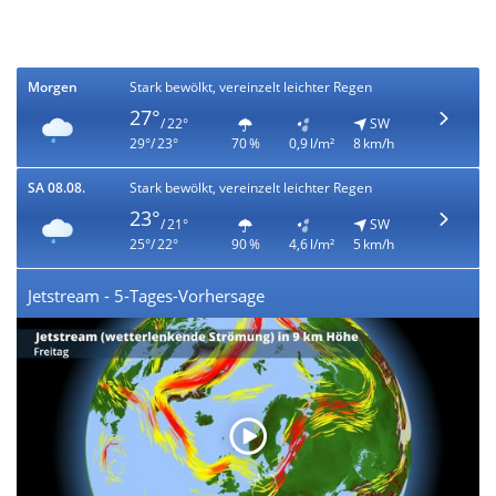
Morgen
Stark bewölkt, vereinzelt leichter Regen
27°
/ 22°
SW
29°/ 23°
70 %
0,9 l/m²
8 km/h
SA 08.08.
Stark bewölkt, vereinzelt leichter Regen
23°
/ 21°
SW
25°/ 22°
90 %
4,6 l/m²
5 km/h
Jetstream - 5-Tages-Vorhersage