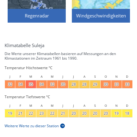
Regenradar
Windgeschwindigkeiten
Klimatabelle Suleja
Die Werte unserer Klimatabellen basieren auf Messungen an den
Klimastationen im Zeitraum 1961 bis 1990.
Temperatur Höchstwerte °C
J
F
M
A
M
J
J
A
S
O
N
D
32
34
35
34
32
30
28
28
29
30
33
33
Temperatur Tiefstwerte °C
J
F
M
A
M
J
J
A
S
O
N
D
19
21
22
23
22
21
20
20
20
20
19
18
Weitere Werte zu dieser Station