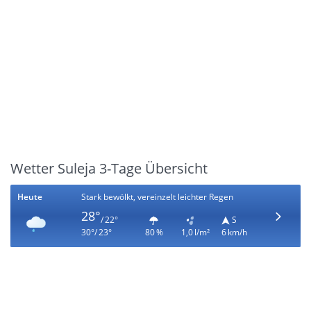
Wetter Suleja 3-Tage Übersicht
Heute
Stark bewölkt, vereinzelt leichter Regen
28°
/ 22°
S
30°/ 23°
80 %
1,0 l/m²
6 km/h