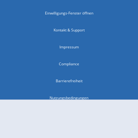
Einwilligungs-Fenster öffnen
Kontakt & Support
Impressum
Compliance
Barrierefreiheit
Nutzungsbedingungen
© 2026 wetter.com Group GmbH - alle Rechte vorbehalten