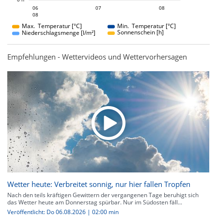
07
08
06
07
06
08
08
08
Max. Temperatur [°C]
Min. Temperatur [°C]
Sonnenschein [h]
Niederschlagsmenge [l/m²]
Empfehlungen - Wettervideos und Wettervorhersagen
Wetter heute: Verbreitet sonnig, nur hier fallen Tropfen
Nach den teils kräftigen Gewittern der vergangenen Tage beruhigt sich
das Wetter heute am Donnerstag spürbar. Nur im Südosten fäll...
Veröffentlicht: Do 06.08.2026 | 02:00 min