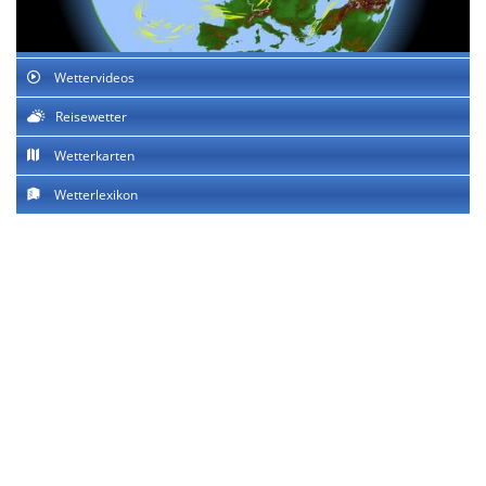
Wettervideos
Reisewetter
Wetterkarten
Wetterlexikon