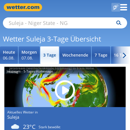
Wetter Suleja 3-Tage Übersicht
Heute
Morgen
3 Tage
Wochenende
7 Tage
16 Tage
06.08.
07.08.
Jetstream - 5-Tages-Vorhersage
Aktuelles Wetter in
Suleja
23°C
Stark bewölkt