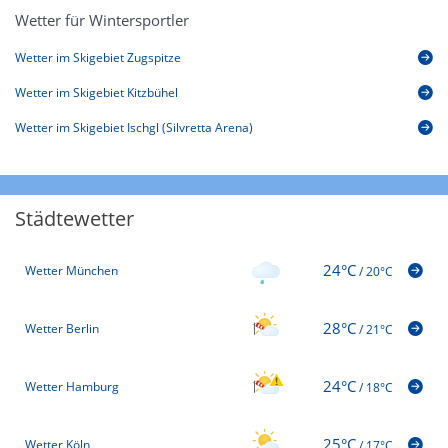
Wetter für Wintersportler
Wetter im Skigebiet Zugspitze
Wetter im Skigebiet Kitzbühel
Wetter im Skigebiet Ischgl (Silvretta Arena)
Städtewetter
24°C
Wetter München
/
20°C
28°C
Wetter Berlin
/
21°C
24°C
Wetter Hamburg
/
18°C
25°C
Wetter Köln
/
17°C