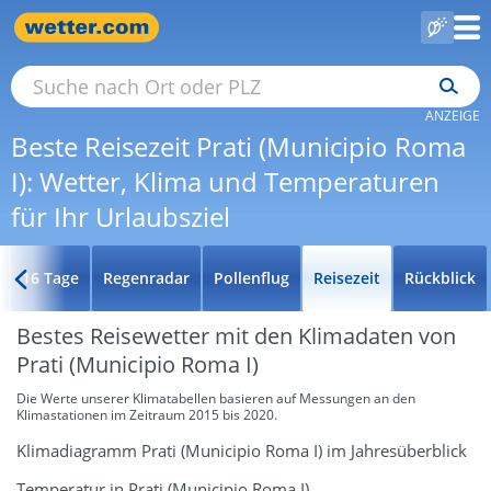
ANZEIGE
Beste Reisezeit Prati (Municipio Roma
I): Wetter, Klima und Temperaturen
für Ihr Urlaubsziel
16 Tage
Regenradar
Pollenflug
Reisezeit
Rückblick
Bestes Reisewetter mit den Klimadaten von
Prati (Municipio Roma I)
Die Werte unserer Klimatabellen basieren auf Messungen an den
Klimastationen im Zeitraum 2015 bis 2020.
Klimadiagramm Prati (Municipio Roma I) im Jahresüberblick
Temperatur in Prati (Municipio Roma I)