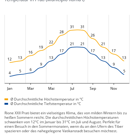
31
31
28
26
22
21
21
21
19
17
17
17
16
13
13
13
13
12
9
9
6
5
5
4
Jan
Mar
Mai
Jul
Sep
Nov
Ø Durchschnittliche Höchsttemperatur in °C
Ø Durchschnittliche Tiefsttemperatur in °C
Rione XXII Prati bietet ein vielseitiges Klima, das von milden Wintern bis zu
heißen Sommern reicht. Die durchschnittlichen Höchsttemperaturen
schwanken von 12°C im Januar bis 31°C im Juli und August. Perfekt für
einen Besuch in den Sommermonaten, wenn du an den Ufern des Tiber
spazieren oder das nahegelegene Vatikanstadt besuchen möchtest.