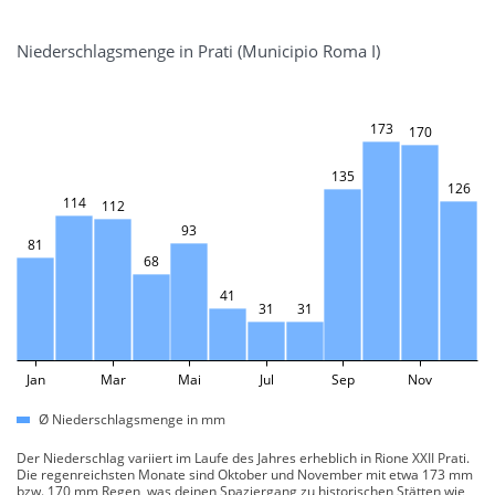
Niederschlagsmenge in Prati (Municipio Roma I)
173
170
135
126
114
112
93
81
68
41
31
31
Jan
Mar
Mai
Jul
Sep
Nov
Ø Niederschlagsmenge in mm
Der Niederschlag variiert im Laufe des Jahres erheblich in Rione XXII Prati.
Die regenreichsten Monate sind Oktober und November mit etwa 173 mm
bzw. 170 mm Regen, was deinen Spaziergang zu historischen Stätten wie