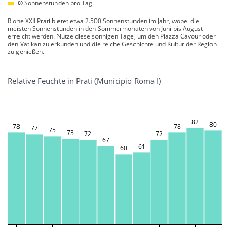
Ø Sonnenstunden pro Tag
Rione XXII Prati bietet etwa 2.500 Sonnenstunden im Jahr, wobei die
meisten Sonnenstunden in den Sommermonaten von Juni bis August
erreicht werden. Nutze diese sonnigen Tage, um den Piazza Cavour oder
den Vatikan zu erkunden und die reiche Geschichte und Kultur der Region
zu genießen.
Relative Feuchte in Prati (Municipio Roma I)
82
80
78
78
77
75
73
72
72
67
61
60