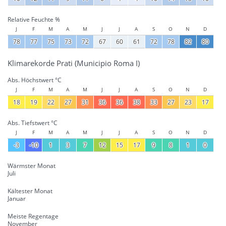
Relative Feuchte %
J
F
M
A
M
J
J
A
S
O
N
D
78
77
75
73
72
67
60
61
72
78
82
80
Klimarekorde Prati (Municipio Roma I)
Abs. Höchstwert °C
J
F
M
A
M
J
J
A
S
O
N
D
18
19
22
27
31
36
36
38
33
27
23
17
Abs. Tiefstwert °C
J
F
M
A
M
J
J
A
S
O
N
D
-3
-10
1
3
7
12
15
17
9
8
1
0
Wärmster Monat
Juli
Kältester Monat
Januar
Meiste Regentage
November