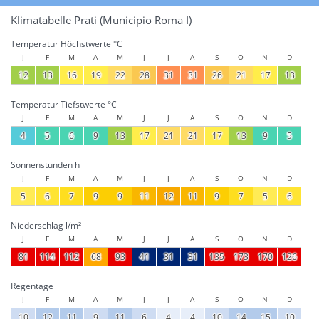
Klimatabelle Prati (Municipio Roma I)
Temperatur Höchstwerte °C
J
F
M
A
M
J
J
A
S
O
N
D
12
13
16
19
22
28
31
31
26
21
17
13
Temperatur Tiefstwerte °C
J
F
M
A
M
J
J
A
S
O
N
D
4
5
6
9
13
17
21
21
17
13
9
5
Sonnenstunden h
J
F
M
A
M
J
J
A
S
O
N
D
5
6
7
9
9
11
12
11
9
7
5
6
Niederschlag l/m²
J
F
M
A
M
J
J
A
S
O
N
D
81
114
112
68
93
41
31
31
135
173
170
126
Regentage
J
F
M
A
M
J
J
A
S
O
N
D
10
12
11
9
11
6
4
4
10
14
15
10