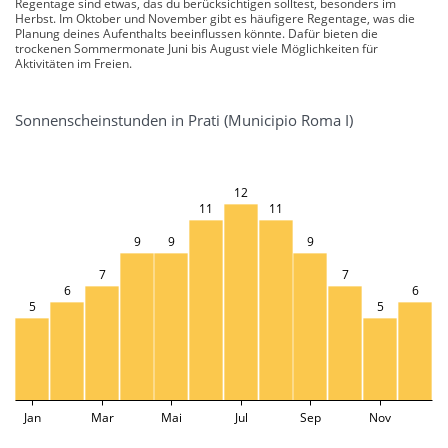
Regentage sind etwas, das du berücksichtigen solltest, besonders im
Herbst. Im Oktober und November gibt es häufigere Regentage, was die
Planung deines Aufenthalts beeinflussen könnte. Dafür bieten die
trockenen Sommermonate Juni bis August viele Möglichkeiten für
Aktivitäten im Freien.
Sonnenscheinstunden in Prati (Municipio Roma I)
12
11
11
9
9
9
7
7
6
6
5
5
Jan
Mar
Mai
Jul
Sep
Nov