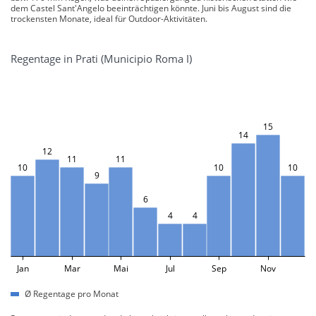
dem Castel Sant'Angelo beeinträchtigen könnte. Juni bis August sind die
trockensten Monate, ideal für Outdoor-Aktivitäten.
Regentage in Prati (Municipio Roma I)
15
14
12
11
11
10
10
10
9
6
4
4
Jan
Mar
Mai
Jul
Sep
Nov
Ø Regentage pro Monat