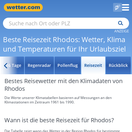
ANZEIGE
Beste Reisezeit Rhodos: Wetter, Klima
und Temperaturen für Ihr Urlaubsziel
16 Tage
Regenradar
Pollenflug
Reisezeit
Rückblick
Bestes Reisewetter mit den Klimadaten von
Rhodos
Die Werte unserer Klimatabellen basieren auf Messungen an den
Klimastationen im Zeitraum 1961 bis 1990.
Wann ist die beste Reisezeit für Rhodos?
Die Tabelle zeigt wann das Wetter in der Region Rhodos für bestimmte