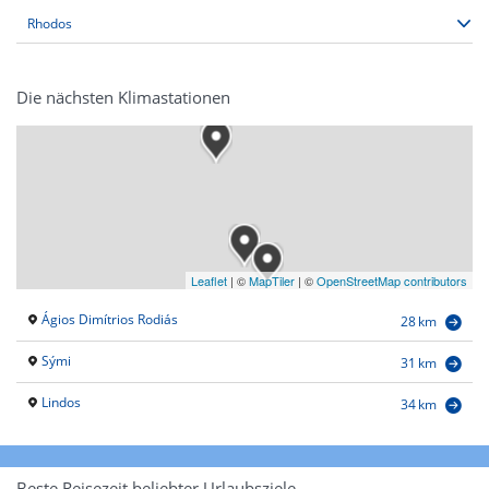
Die nächsten Klimastationen
Leaflet
|
©
MapTiler
| ©
OpenStreetMap contributors
Ágios Dimítrios Rodiás
28 km
Sými
31 km
Lindos
34 km
Beste Reisezeit beliebter Urlaubsziele