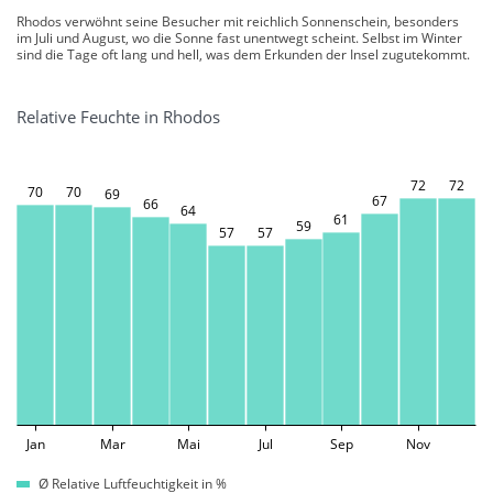
Rhodos verwöhnt seine Besucher mit reichlich Sonnenschein, besonders
im Juli und August, wo die Sonne fast unentwegt scheint. Selbst im Winter
sind die Tage oft lang und hell, was dem Erkunden der Insel zugutekommt.
Relative Feuchte in Rhodos
72
72
70
70
69
67
66
64
61
59
57
57
Jan
Mar
Mai
Jul
Sep
Nov
Ø Relative Luftfeuchtigkeit in %