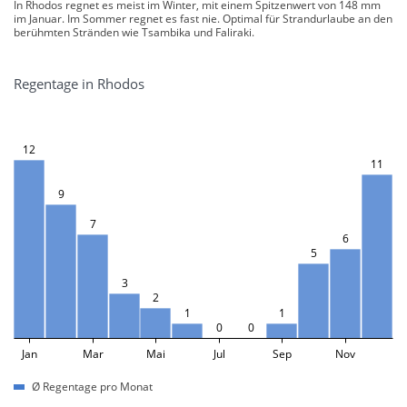
In Rhodos regnet es meist im Winter, mit einem Spitzenwert von 148 mm
im Januar. Im Sommer regnet es fast nie. Optimal für Strandurlaube an den
berühmten Stränden wie Tsambika und Faliraki.
Regentage in Rhodos
12
11
9
7
6
5
3
2
1
1
0
0
Jan
Mar
Mai
Jul
Sep
Nov
Ø Regentage pro Monat