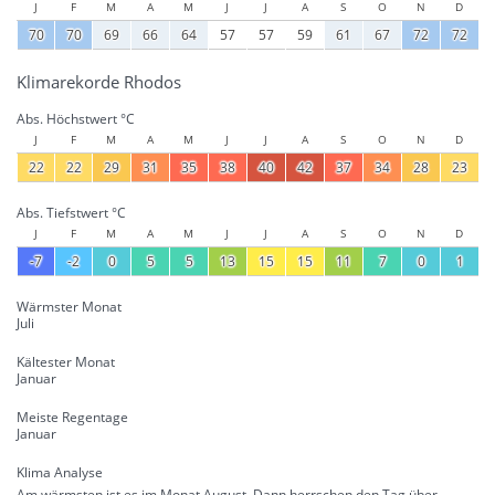
J
F
M
A
M
J
J
A
S
O
N
D
70
70
69
66
64
57
57
59
61
67
72
72
Klimarekorde Rhodos
Abs. Höchstwert °C
J
F
M
A
M
J
J
A
S
O
N
D
22
22
29
31
35
38
40
42
37
34
28
23
Abs. Tiefstwert °C
J
F
M
A
M
J
J
A
S
O
N
D
-7
-2
0
5
5
13
15
15
11
7
0
1
Wärmster Monat
Juli
Kältester Monat
Januar
Meiste Regentage
Januar
Klima Analyse
Am wärmsten ist es im Monat August. Dann herrschen den Tag über