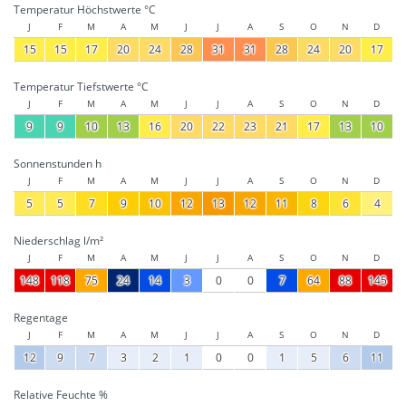
Temperatur Höchstwerte °C
J
F
M
A
M
J
J
A
S
O
N
D
15
15
17
20
24
28
31
31
28
24
20
17
Temperatur Tiefstwerte °C
J
F
M
A
M
J
J
A
S
O
N
D
9
9
10
13
16
20
22
23
21
17
13
10
Sonnenstunden h
J
F
M
A
M
J
J
A
S
O
N
D
5
5
7
9
10
12
13
12
11
8
6
4
Niederschlag l/m²
J
F
M
A
M
J
J
A
S
O
N
D
148
118
75
24
14
3
0
0
7
64
88
145
Regentage
J
F
M
A
M
J
J
A
S
O
N
D
12
9
7
3
2
1
0
0
1
5
6
11
Relative Feuchte %