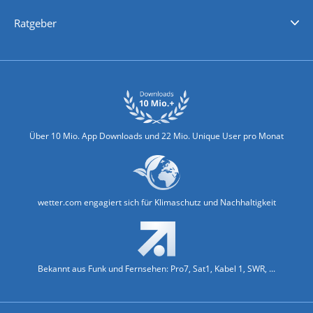
Nachrichten
Deutschlandwetter
Schweizwetter
Österreichwetter
Regionalwetter
Wetter in Europa
Wetter Weltweit
Wetterlexikon
Promi-News
Ratgeber
Biowetter
Glätteindex
Reiseziel Finder
Erkältungswetter
Klima & Umwelt
Über 10 Mio. App Downloads und 22 Mio. Unique User pro Monat
wetter.com engagiert sich für Klimaschutz und Nachhaltigkeit
Bekannt aus Funk und Fernsehen: Pro7, Sat1, Kabel 1, SWR, ...