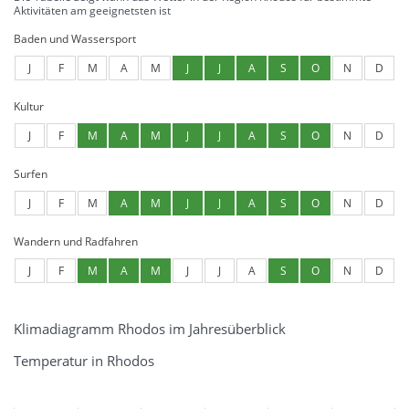
Aktivitäten am geeignetsten ist
Baden und Wassersport
J
F
M
A
M
J
J
A
S
O
N
D
Kultur
J
F
M
A
M
J
J
A
S
O
N
D
Surfen
J
F
M
A
M
J
J
A
S
O
N
D
Wandern und Radfahren
J
F
M
A
M
J
J
A
S
O
N
D
Klimadiagramm Rhodos im Jahresüberblick
Temperatur in Rhodos