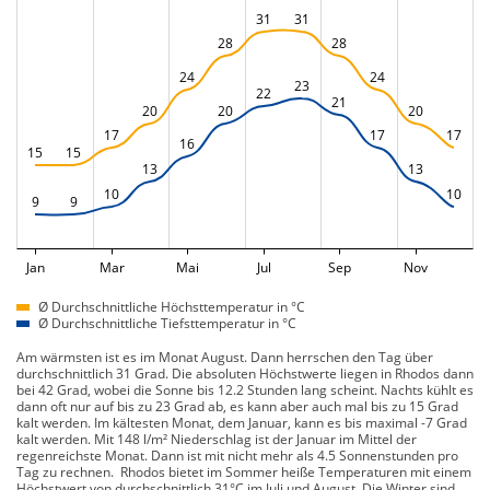
31
31
28
28
24
24
23
22
21
20
20
20
17
17
17
16
15
15
13
13
10
10
9
9
Jan
Mar
Mai
Jul
Sep
Nov
Ø Durchschnittliche Höchsttemperatur in °C
Ø Durchschnittliche Tiefsttemperatur in °C
Am wärmsten ist es im Monat August. Dann herrschen den Tag über
durchschnittlich 31 Grad. Die absoluten Höchstwerte liegen in Rhodos dann
bei 42 Grad, wobei die Sonne bis 12.2 Stunden lang scheint. Nachts kühlt es
dann oft nur auf bis zu 23 Grad ab, es kann aber auch mal bis zu 15 Grad
kalt werden. Im kältesten Monat, dem Januar, kann es bis maximal -7 Grad
kalt werden. Mit 148 l/m² Niederschlag ist der Januar im Mittel der
regenreichste Monat. Dann ist mit nicht mehr als 4.5 Sonnenstunden pro
Tag zu rechnen. Rhodos bietet im Sommer heiße Temperaturen mit einem
Höchstwert von durchschnittlich 31°C im Juli und August. Die Winter sind