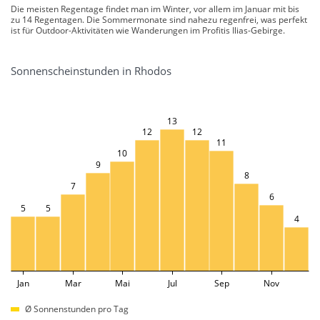
Die meisten Regentage findet man im Winter, vor allem im Januar mit bis
zu 14 Regentagen. Die Sommermonate sind nahezu regenfrei, was perfekt
ist für Outdoor-Aktivitäten wie Wanderungen im Profitis Ilias-Gebirge.
Sonnenscheinstunden in Rhodos
13
12
12
11
10
9
8
7
6
5
5
4
Jan
Mar
Mai
Jul
Sep
Nov
Ø Sonnenstunden pro Tag