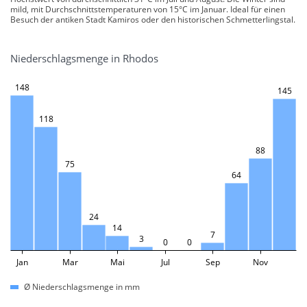
mild, mit Durchschnittstemperaturen von 15°C im Januar. Ideal für einen
Besuch der antiken Stadt Kamiros oder den historischen Schmetterlingstal.
Niederschlagsmenge in Rhodos
148
145
118
88
75
64
24
14
7
3
0
0
Jan
Mar
Mai
Jul
Sep
Nov
Ø Niederschlagsmenge in mm