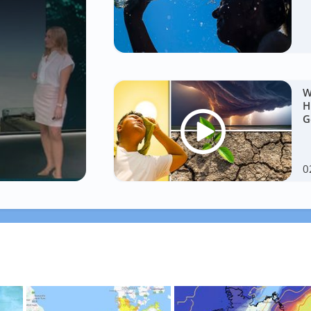
W
H
G
0