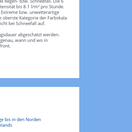
de Regen- bzw. Schneefall. Die 6
tensität bis 8.1 l/m² pro Stunde.
. Extreme bzw. unwetterartige
e oberste Kategorie der Farbskala
icht bei Schneefall auf.
agsdauer abgeschätzt werden.
e genau, wann und wo in
front.
ge bis in den Norden
hlands