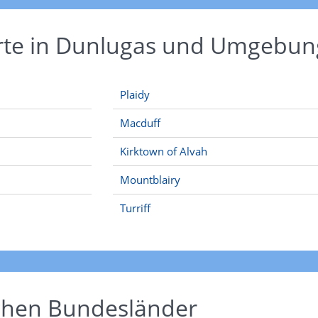
Orte in Dunlugas und Umgebun
Plaidy
Macduff
Kirktown of Alvah
Mountblairy
Turriff
schen Bundesländer