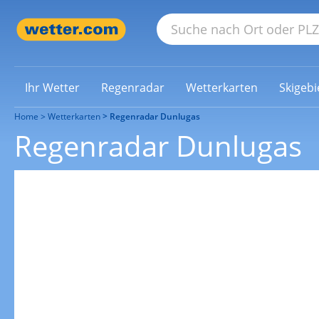
Ihr Wetter
Regenradar
Wetterkarten
Skigebi
Home
Wetterkarten
Regenradar Dunlugas
Regenradar Dunlugas