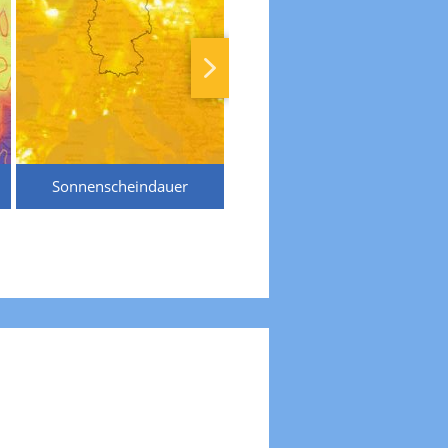
Sonnenscheindauer
Temperaturen