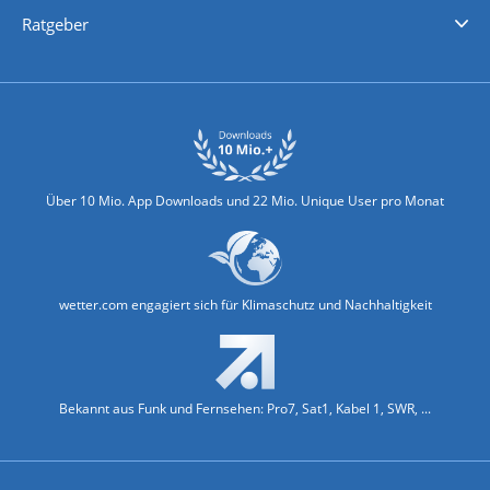
Nachrichten
Deutschlandwetter
Schweizwetter
Österreichwetter
Regionalwetter
Wetter in Europa
Wetter Weltweit
Wetterlexikon
Promi-News
Ratgeber
Biowetter
Glätteindex
Reiseziel Finder
Erkältungswetter
Klima & Umwelt
Über 10 Mio. App Downloads und 22 Mio. Unique User pro Monat
wetter.com engagiert sich für Klimaschutz und Nachhaltigkeit
Bekannt aus Funk und Fernsehen: Pro7, Sat1, Kabel 1, SWR, ...