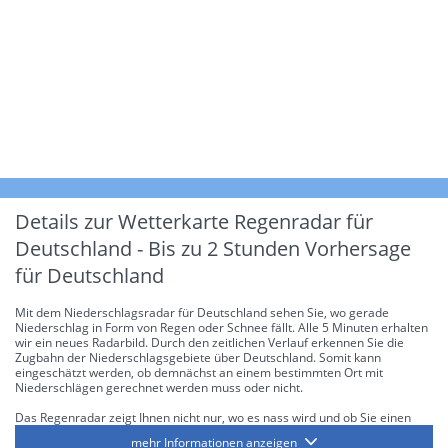
Details zur Wetterkarte
Regenradar für
Deutschland - Bis zu 2 Stunden Vorhersage
für Deutschland
Mit dem Niederschlagsradar für Deutschland sehen Sie, wo gerade
Niederschlag in Form von Regen oder Schnee fällt. Alle 5 Minuten erhalten
wir ein neues Radarbild. Durch den zeitlichen Verlauf erkennen Sie die
Zugbahn der Niederschlagsgebiete über Deutschland. Somit kann
eingeschätzt werden, ob demnächst an einem bestimmten Ort mit
Niederschlägen gerechnet werden muss oder nicht.
Das Regenradar zeigt Ihnen nicht nur, wo es nass wird und ob Sie einen
Regenschirm brauchen, sondern gibt Ihnen zusätzlich Informationen über
mehr Informationen anzeigen
die Niederschlagsintensität. Diese bezieht sich laut offiziellen Richtlinien