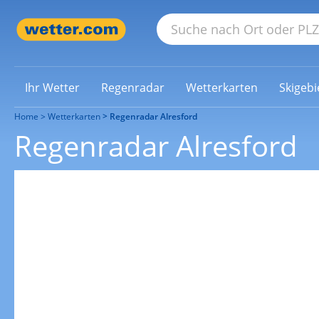
Ihr Wetter
Regenradar
Wetterkarten
Skigebi
Home
Wetterkarten
Regenradar Alresford
Regenradar Alresford