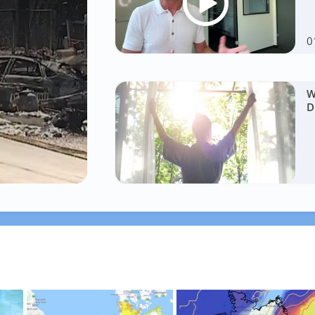
0
W
D