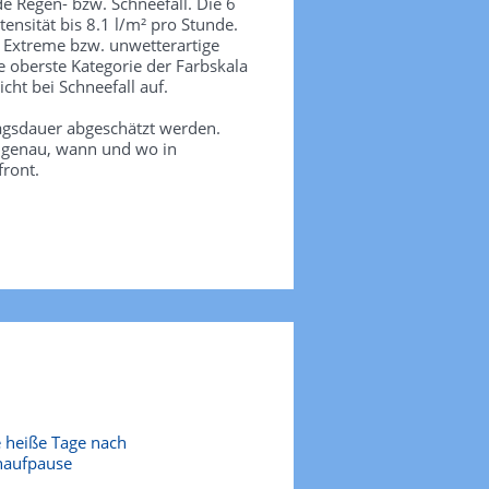
de Regen- bzw. Schneefall. Die 6
tensität bis 8.1 l/m² pro Stunde.
. Extreme bzw. unwetterartige
e oberste Kategorie der Farbskala
icht bei Schneefall auf.
agsdauer abgeschätzt werden.
e genau, wann und wo in
front.
 heiße Tage nach
naufpause