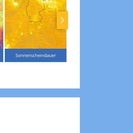
Sonnenscheindauer
Temperaturen