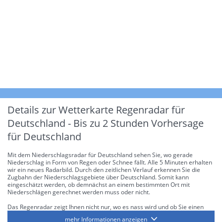
Details zur Wetterkarte
Regenradar für
Deutschland - Bis zu 2 Stunden Vorhersage
für Deutschland
Mit dem Niederschlagsradar für Deutschland sehen Sie, wo gerade
Niederschlag in Form von Regen oder Schnee fällt. Alle 5 Minuten erhalten
wir ein neues Radarbild. Durch den zeitlichen Verlauf erkennen Sie die
Zugbahn der Niederschlagsgebiete über Deutschland. Somit kann
eingeschätzt werden, ob demnächst an einem bestimmten Ort mit
Niederschlägen gerechnet werden muss oder nicht.
Das Regenradar zeigt Ihnen nicht nur, wo es nass wird und ob Sie einen
Regenschirm brauchen, sondern gibt Ihnen zusätzlich Informationen über
mehr Informationen anzeigen
die Niederschlagsintensität. Diese bezieht sich laut offiziellen Richtlinien