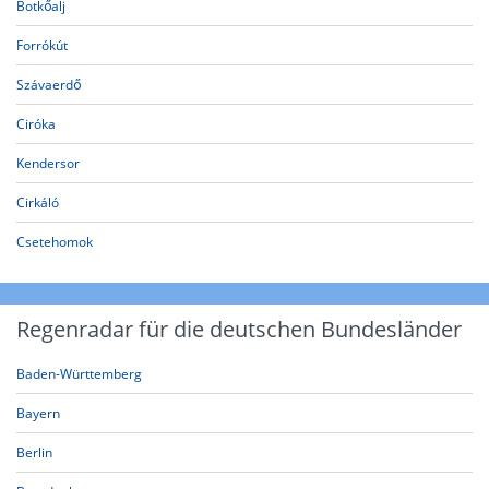
Botkőalj
Forrókút
Szávaerdő
Ciróka
Kendersor
Cirkáló
Csetehomok
Regenradar für die deutschen Bundesländer
Baden-Württemberg
Bayern
Berlin