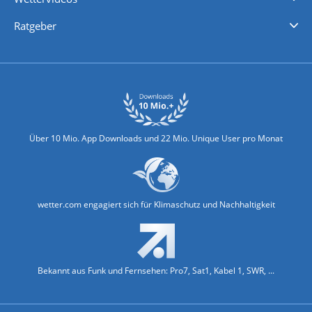
Nachrichten
Deutschlandwetter
Schweizwetter
Österreichwetter
Regionalwetter
Wetter in Europa
Wetter Weltweit
Wetterlexikon
Promi-News
Ratgeber
Biowetter
Glätteindex
Reiseziel Finder
Erkältungswetter
Klima & Umwelt
Über 10 Mio. App Downloads und 22 Mio. Unique User pro Monat
wetter.com engagiert sich für Klimaschutz und Nachhaltigkeit
Bekannt aus Funk und Fernsehen: Pro7, Sat1, Kabel 1, SWR, ...