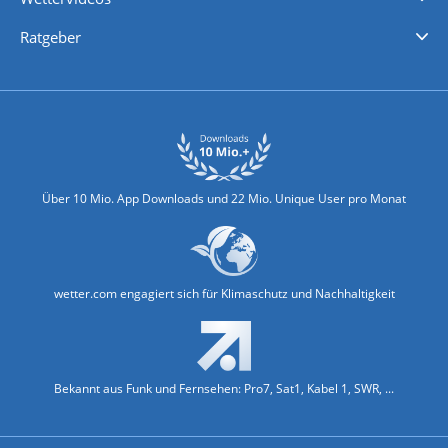
Nachrichten
Deutschlandwetter
Schweizwetter
Österreichwetter
Regionalwetter
Wetter in Europa
Wetter Weltweit
Wetterlexikon
Promi-News
Ratgeber
Biowetter
Glätteindex
Reiseziel Finder
Erkältungswetter
Klima & Umwelt
Über 10 Mio. App Downloads und 22 Mio. Unique User pro Monat
wetter.com engagiert sich für Klimaschutz und Nachhaltigkeit
Bekannt aus Funk und Fernsehen: Pro7, Sat1, Kabel 1, SWR, ...