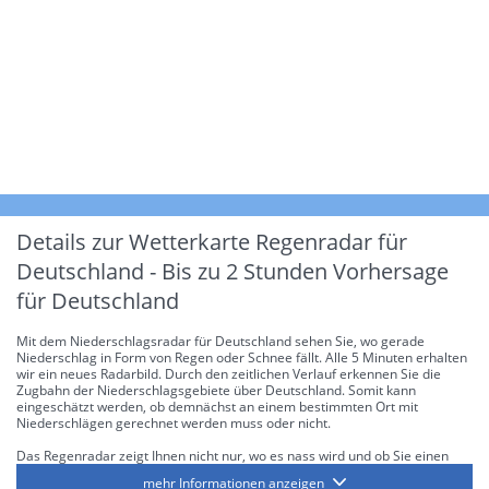
Details zur Wetterkarte
Regenradar für
Deutschland - Bis zu 2 Stunden Vorhersage
für Deutschland
Mit dem Niederschlagsradar für Deutschland sehen Sie, wo gerade
Niederschlag in Form von Regen oder Schnee fällt. Alle 5 Minuten erhalten
wir ein neues Radarbild. Durch den zeitlichen Verlauf erkennen Sie die
Zugbahn der Niederschlagsgebiete über Deutschland. Somit kann
eingeschätzt werden, ob demnächst an einem bestimmten Ort mit
Niederschlägen gerechnet werden muss oder nicht.
Das Regenradar zeigt Ihnen nicht nur, wo es nass wird und ob Sie einen
Regenschirm brauchen, sondern gibt Ihnen zusätzlich Informationen über
mehr Informationen anzeigen
die Niederschlagsintensität. Diese bezieht sich laut offiziellen Richtlinien