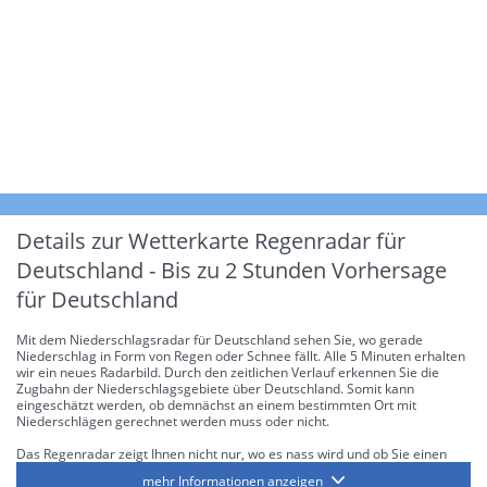
Details zur Wetterkarte
Regenradar für
Deutschland - Bis zu 2 Stunden Vorhersage
für Deutschland
Mit dem Niederschlagsradar für Deutschland sehen Sie, wo gerade
Niederschlag in Form von Regen oder Schnee fällt. Alle 5 Minuten erhalten
wir ein neues Radarbild. Durch den zeitlichen Verlauf erkennen Sie die
Zugbahn der Niederschlagsgebiete über Deutschland. Somit kann
eingeschätzt werden, ob demnächst an einem bestimmten Ort mit
Niederschlägen gerechnet werden muss oder nicht.
Das Regenradar zeigt Ihnen nicht nur, wo es nass wird und ob Sie einen
Regenschirm brauchen, sondern gibt Ihnen zusätzlich Informationen über
mehr Informationen anzeigen
die Niederschlagsintensität. Diese bezieht sich laut offiziellen Richtlinien