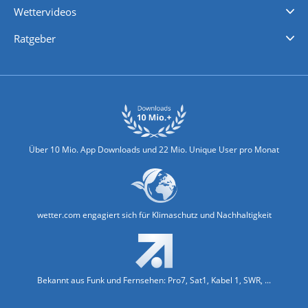
Wettervideos
Nachrichten
Deutschlandwetter
Schweizwetter
Österreichwetter
Regionalwetter
Wetter in Europa
Wetter Weltweit
Wetterlexikon
Promi-News
Ratgeber
Biowetter
Glätteindex
Reiseziel Finder
Erkältungswetter
Klima & Umwelt
Über 10 Mio. App Downloads und 22 Mio. Unique User pro Monat
wetter.com engagiert sich für Klimaschutz und Nachhaltigkeit
Bekannt aus Funk und Fernsehen: Pro7, Sat1, Kabel 1, SWR, ...