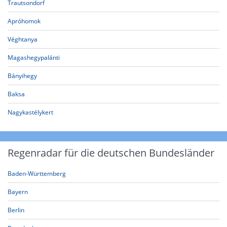
Trautsondorf
Apróhomok
Véghtanya
Magashegypalánti
Bányihegy
Baksa
Nagykastélykert
Regenradar für die deutschen Bundesländer
Baden-Württemberg
Bayern
Berlin