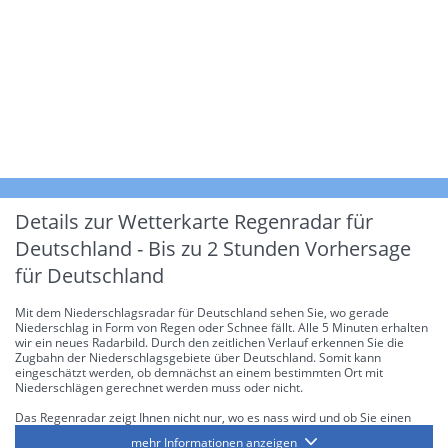
Details zur Wetterkarte
Regenradar für
Deutschland - Bis zu 2 Stunden Vorhersage
für Deutschland
Mit dem Niederschlagsradar für Deutschland sehen Sie, wo gerade
Niederschlag in Form von Regen oder Schnee fällt. Alle 5 Minuten erhalten
wir ein neues Radarbild. Durch den zeitlichen Verlauf erkennen Sie die
Zugbahn der Niederschlagsgebiete über Deutschland. Somit kann
eingeschätzt werden, ob demnächst an einem bestimmten Ort mit
Niederschlägen gerechnet werden muss oder nicht.
Das Regenradar zeigt Ihnen nicht nur, wo es nass wird und ob Sie einen
Regenschirm brauchen, sondern gibt Ihnen zusätzlich Informationen über
mehr Informationen anzeigen
die Niederschlagsintensität. Diese bezieht sich laut offiziellen Richtlinien