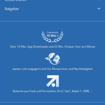
Nachrichten
Deutschlandwetter
Schweizwetter
Österreichwetter
Regionalwetter
Wetter in Europa
Wetter Weltweit
Wetterlexikon
Promi-News
Ratgeber
Biowetter
Glätteindex
Reiseziel Finder
Erkältungswetter
Klima & Umwelt
Über 10 Mio. App Downloads und 22 Mio. Unique User pro Monat
wetter.com engagiert sich für Klimaschutz und Nachhaltigkeit
Bekannt aus Funk und Fernsehen: Pro7, Sat1, Kabel 1, SWR, ...