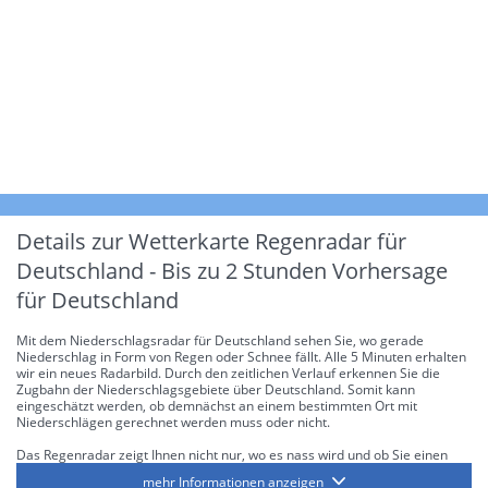
Details zur Wetterkarte
Regenradar für
Deutschland - Bis zu 2 Stunden Vorhersage
für Deutschland
Mit dem Niederschlagsradar für Deutschland sehen Sie, wo gerade
Niederschlag in Form von Regen oder Schnee fällt. Alle 5 Minuten erhalten
wir ein neues Radarbild. Durch den zeitlichen Verlauf erkennen Sie die
Zugbahn der Niederschlagsgebiete über Deutschland. Somit kann
eingeschätzt werden, ob demnächst an einem bestimmten Ort mit
Niederschlägen gerechnet werden muss oder nicht.
Das Regenradar zeigt Ihnen nicht nur, wo es nass wird und ob Sie einen
Regenschirm brauchen, sondern gibt Ihnen zusätzlich Informationen über
mehr Informationen anzeigen
die Niederschlagsintensität. Diese bezieht sich laut offiziellen Richtlinien