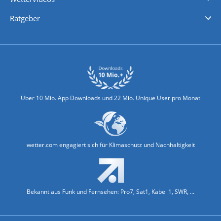
Nachrichten
Deutschlandwetter
Schweizwetter
Österreichwetter
Regionalwetter
Wetter in Europa
Wetter Weltweit
Wetterlexikon
Promi-News
Ratgeber
Biowetter
Glätteindex
Reiseziel Finder
Erkältungswetter
Klima & Umwelt
Über 10 Mio. App Downloads und 22 Mio. Unique User pro Monat
wetter.com engagiert sich für Klimaschutz und Nachhaltigkeit
Bekannt aus Funk und Fernsehen: Pro7, Sat1, Kabel 1, SWR, ...