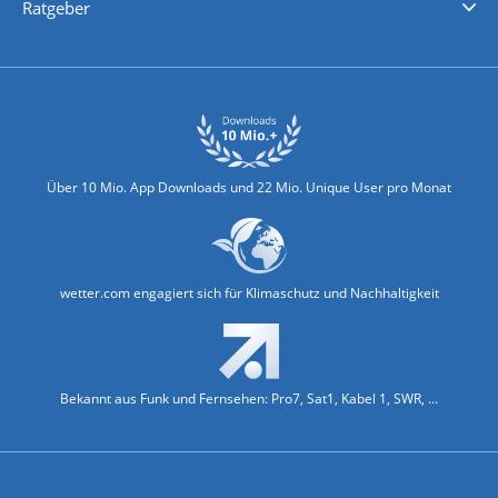
Ratgeber
Biowetter
Glätteindex
Reiseziel Finder
Erkältungswetter
Klima & Umwelt
Über 10 Mio. App Downloads und 22 Mio. Unique User pro Monat
wetter.com engagiert sich für Klimaschutz und Nachhaltigkeit
Bekannt aus Funk und Fernsehen: Pro7, Sat1, Kabel 1, SWR, ...