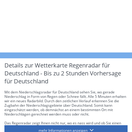
Details zur Wetterkarte
Regenradar für
Deutschland - Bis zu 2 Stunden Vorhersage
für Deutschland
Mit dem Niederschlagsradar für Deutschland sehen Sie, wo gerade
Niederschlag in Form von Regen oder Schnee fällt. Alle 5 Minuten erhalten
wir ein neues Radarbild. Durch den zeitlichen Verlauf erkennen Sie die
Zugbahn der Niederschlagsgebiete über Deutschland. Somit kann
eingeschätzt werden, ob demnächst an einem bestimmten Ort mit
Niederschlägen gerechnet werden muss oder nicht.
Das Regenradar zeigt Ihnen nicht nur, wo es nass wird und ob Sie einen
Regenschirm brauchen, sondern gibt Ihnen zusätzlich Informationen über
mehr Informationen anzeigen
die Niederschlagsintensität. Diese bezieht sich laut offiziellen Richtlinien