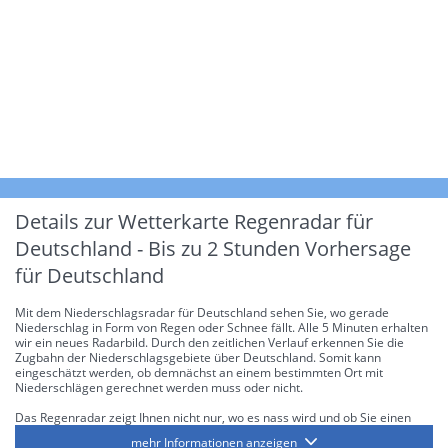
Details zur Wetterkarte
Regenradar für
Deutschland - Bis zu 2 Stunden Vorhersage
für Deutschland
Mit dem Niederschlagsradar für Deutschland sehen Sie, wo gerade
Niederschlag in Form von Regen oder Schnee fällt. Alle 5 Minuten erhalten
wir ein neues Radarbild. Durch den zeitlichen Verlauf erkennen Sie die
Zugbahn der Niederschlagsgebiete über Deutschland. Somit kann
eingeschätzt werden, ob demnächst an einem bestimmten Ort mit
Niederschlägen gerechnet werden muss oder nicht.
Das Regenradar zeigt Ihnen nicht nur, wo es nass wird und ob Sie einen
Regenschirm brauchen, sondern gibt Ihnen zusätzlich Informationen über
mehr Informationen anzeigen
die Niederschlagsintensität. Diese bezieht sich laut offiziellen Richtlinien