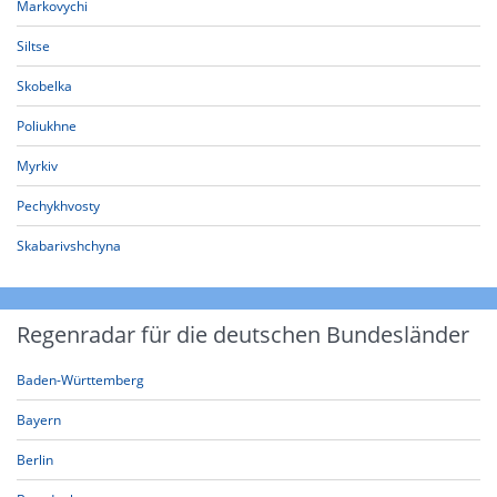
Markovychi
Siltse
Skobelka
Poliukhne
Myrkiv
Pechykhvosty
Skabarivshchyna
Regenradar für die deutschen Bundesländer
Baden-Württemberg
Bayern
Berlin