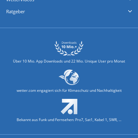
Nachrichten
Deutschlandwetter
Schweizwetter
Österreichwetter
Regionalwetter
Wetter in Europa
Wetter Weltweit
Wetterlexikon
Promi-News
Ratgeber
Biowetter
Glätteindex
Reiseziel Finder
Erkältungswetter
Klima & Umwelt
Über 10 Mio. App Downloads und 22 Mio. Unique User pro Monat
wetter.com engagiert sich für Klimaschutz und Nachhaltigkeit
Bekannt aus Funk und Fernsehen: Pro7, Sat1, Kabel 1, SWR, ...