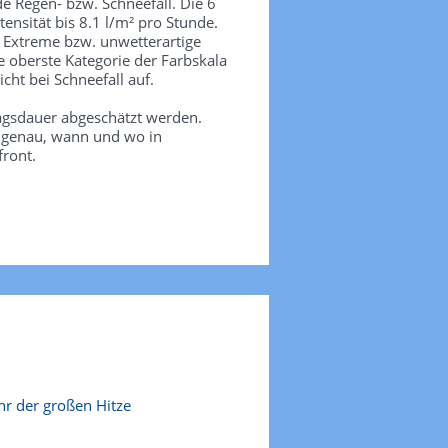
de Regen- bzw. Schneefall. Die 6
tensität bis 8.1 l/m² pro Stunde.
. Extreme bzw. unwetterartige
e oberste Kategorie der Farbskala
icht bei Schneefall auf.
agsdauer abgeschätzt werden.
e genau, wann und wo in
front.
r der großen Hitze