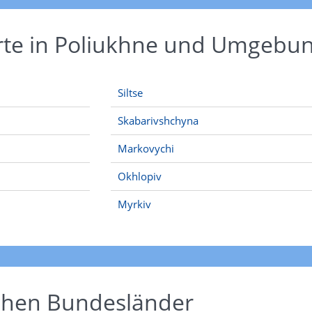
Orte in Poliukhne und Umgebu
Siltse
Skabarivshchyna
Markovychi
Okhlopiv
Myrkiv
schen Bundesländer