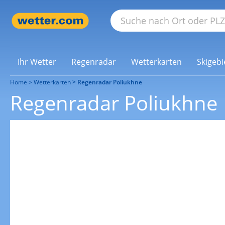
Ihr Wetter
Regenradar
Wetterkarten
Skigebi
Home
Wetterkarten
Regenradar Poliukhne
Regenradar Poliukhne