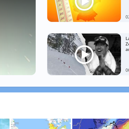
0
L
Z
a
0