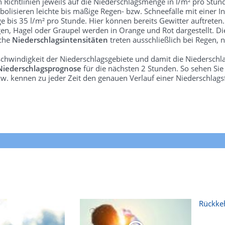
len Richtlinien jeweils auf die Niederschlagsmenge in l/m² pro Stun
bolisieren leichte bis mäßige Regen- bzw. Schneefälle mit einer In
e bis 35 l/m² pro Stunde. Hier können bereits Gewitter auftreten
gen, Hagel oder Graupel werden in Orange und Rot dargestellt. Di
lche
Niederschlagsintensitäten
treten ausschließlich bei Regen, n
schwindigkeit der Niederschlagsgebiete und damit die Niederschl
Niederschlagsprognose
für die nächsten 2 Stunden. So sehen Si
w. kennen zu jeder Zeit den genauen Verlauf einer Niederschlags
Rückkeh