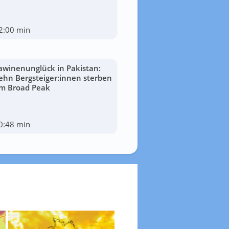
2:00 min
awinenunglück in Pakistan:
ehn Bergsteiger:innen sterben
m Broad Peak
0:48 min