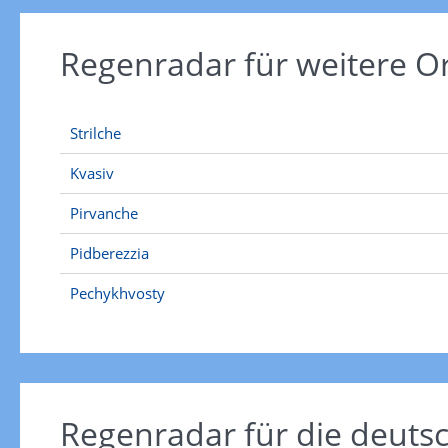
Regenradar für weitere 
Strilche
Kvasiv
Pirvanche
Pidberezzia
Pechykhvosty
Regenradar für die deut