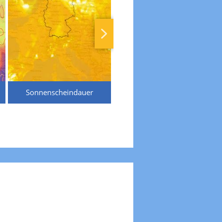
Sonnenscheindauer
Temperaturen