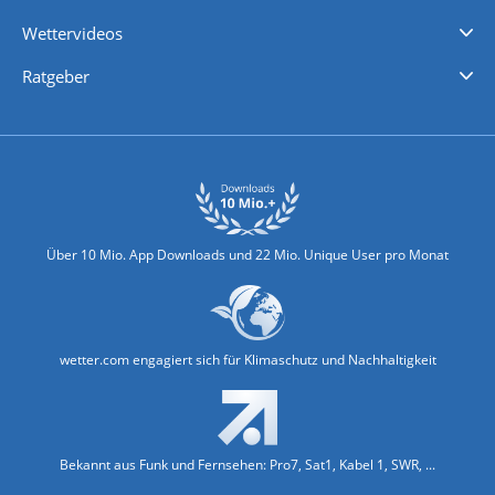
iPhone Wetter
iPad Wetter
Android Wetter
Wettervideos
Nachrichten
Deutschlandwetter
Schweizwetter
Österreichwetter
Regionalwetter
Wetter in Europa
Wetter Weltweit
Wetterlexikon
Promi-News
Ratgeber
Biowetter
Glätteindex
Reiseziel Finder
Erkältungswetter
Klima & Umwelt
Über 10 Mio. App Downloads und 22 Mio. Unique User pro Monat
wetter.com engagiert sich für Klimaschutz und Nachhaltigkeit
Bekannt aus Funk und Fernsehen: Pro7, Sat1, Kabel 1, SWR, ...