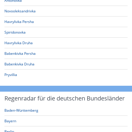
Antonovka
Novooleksandrivka
Havrylivka Persha
Spiridonovka
Havrylivka Druha
Babenkivka Persha
Babenkivka Druha
Pryvillia
Regenradar für die deutschen Bundesländer
Baden-Württemberg
Bayern
Berlin