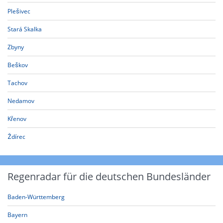
Plešivec
Stará Skalka
Zbyny
Beškov
Tachov
Nedamov
Křenov
Ždírec
Regenradar für die deutschen Bundesländer
Baden-Württemberg
Bayern