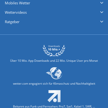
Mobiles Wetter
iPhone Wetter
iPad Wetter
Android Wetter
Wettervideos
Nachrichten
Deutschlandwetter
Schweizwetter
Österreichwetter
Regionalwetter
Wetter in Europa
Wetter Weltweit
Wetterlexikon
Promi-News
Ratgeber
Biowetter
Glätteindex
Reiseziel Finder
Erkältungswetter
Klima & Umwelt
Über 10 Mio. App Downloads und 22 Mio. Unique User pro Monat
wetter.com engagiert sich für Klimaschutz und Nachhaltigkeit
Bekannt aus Funk und Fernsehen: Pro7, Sat1, Kabel 1, SWR, ...