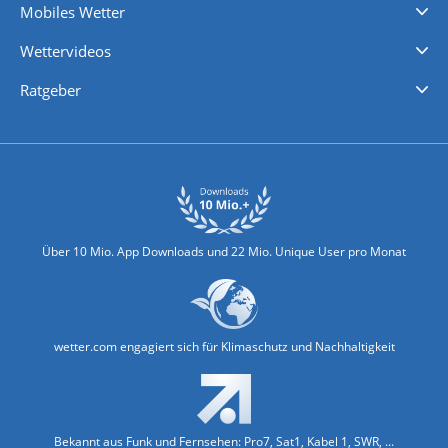
Mobiles Wetter
iPhone Wetter
iPad Wetter
Android Wetter
Wettervideos
Nachrichten
Deutschlandwetter
Schweizwetter
Österreichwetter
Regionalwetter
Wetter in Europa
Wetter Weltweit
Wetterlexikon
Promi-News
Ratgeber
Biowetter
Glätteindex
Reiseziel Finder
Erkältungswetter
Klima & Umwelt
Über 10 Mio. App Downloads und 22 Mio. Unique User pro Monat
wetter.com engagiert sich für Klimaschutz und Nachhaltigkeit
Bekannt aus Funk und Fernsehen: Pro7, Sat1, Kabel 1, SWR, ...