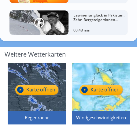
Lawinenunglück in Pakistan:
Zehn Bergsteiger:innen
sterben am Broad Peak
00:48 min
Weitere Wetterkarten
Karte öffnen
Karte öffnen
Regenradar
Windgeschwindigkeiten