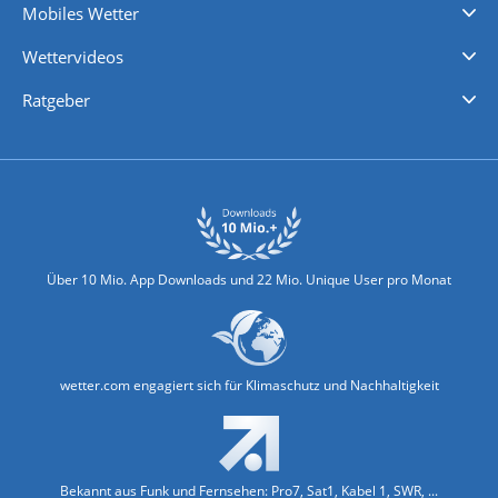
Mobiles Wetter
iPhone Wetter
iPad Wetter
Android Wetter
Wettervideos
Nachrichten
Deutschlandwetter
Schweizwetter
Österreichwetter
Regionalwetter
Wetter in Europa
Wetter Weltweit
Wetterlexikon
Promi-News
Ratgeber
Biowetter
Glätteindex
Reiseziel Finder
Erkältungswetter
Klima & Umwelt
Über 10 Mio. App Downloads und 22 Mio. Unique User pro Monat
wetter.com engagiert sich für Klimaschutz und Nachhaltigkeit
Bekannt aus Funk und Fernsehen: Pro7, Sat1, Kabel 1, SWR, ...