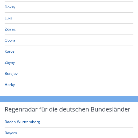
Doksy
Luka
Ždírec
Obora
Korce
Zbyny
Bořejov
Horky
Regenradar für die deutschen Bundesländer
Baden-Württemberg
Bayern