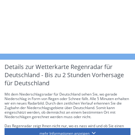
Details zur Wetterkarte
Regenradar für
Deutschland - Bis zu 2 Stunden Vorhersage
für Deutschland
Mit dem Niederschlagsradar für Deutschland sehen Sie, wo gerade
Niederschlag in Form von Regen oder Schnee fällt. Alle 5 Minuten erhalten
wir ein neues Radarbild. Durch den zeitlichen Verlauf erkennen Sie die
Zugbahn der Niederschlagsgebiete über Deutschland. Somit kann
eingeschätzt werden, ob demnächst an einem bestimmten Ort mit
Niederschlägen gerechnet werden muss oder nicht.
Das Regenradar zeigt Ihnen nicht nur, wo es nass wird und ob Sie einen
Regenschirm brauchen, sondern gibt Ihnen zusätzlich Informationen über
mehr Informationen anzeigen
die Niederschlagsintensität. Diese bezieht sich laut offiziellen Richtlinien