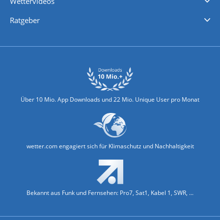
Wettervideos
Nachrichten
Deutschlandwetter
Schweizwetter
Österreichwetter
Regionalwetter
Wetter in Europa
Wetter Weltweit
Wetterlexikon
Promi-News
Ratgeber
Biowetter
Glätteindex
Reiseziel Finder
Erkältungswetter
Klima & Umwelt
Über 10 Mio. App Downloads und 22 Mio. Unique User pro Monat
wetter.com engagiert sich für Klimaschutz und Nachhaltigkeit
Bekannt aus Funk und Fernsehen: Pro7, Sat1, Kabel 1, SWR, ...