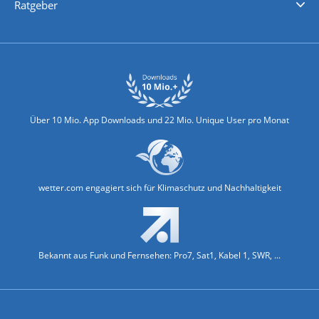
Ratgeber
Biowetter
Glätteindex
Reiseziel Finder
Erkältungswetter
Klima & Umwelt
Über 10 Mio. App Downloads und 22 Mio. Unique User pro Monat
wetter.com engagiert sich für Klimaschutz und Nachhaltigkeit
Bekannt aus Funk und Fernsehen: Pro7, Sat1, Kabel 1, SWR, ...