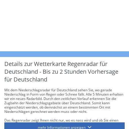
Details zur Wetterkarte
Regenradar für
Deutschland - Bis zu 2 Stunden Vorhersage
für Deutschland
Mit dem Niederschlagsradar für Deutschland sehen Sie, wo gerade
Niederschlag in Form von Regen oder Schnee fällt. Alle 5 Minuten erhalten
wir ein neues Radarbild. Durch den zeitlichen Verlauf erkennen Sie die
Zugbahn der Niederschlagsgebiete über Deutschland. Somit kann
eingeschätzt werden, ob demnächst an einem bestimmten Ort mit
Niederschlägen gerechnet werden muss oder nicht.
Das Regenradar zeigt Ihnen nicht nur, wo es nass wird und ob Sie einen
Regenschirm brauchen, sondern gibt Ihnen zusätzlich Informationen über
mehr Informationen anzeigen
die Niederschlagsintensität. Diese bezieht sich laut offiziellen Richtlinien