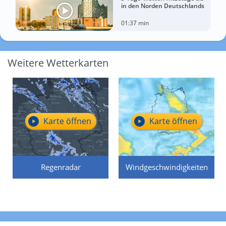
in den Norden Deutschlands
01:37 min
Weitere Wetterkarten
Karte öffnen
Karte öffnen
Regenradar
Windgeschwindigkeiten