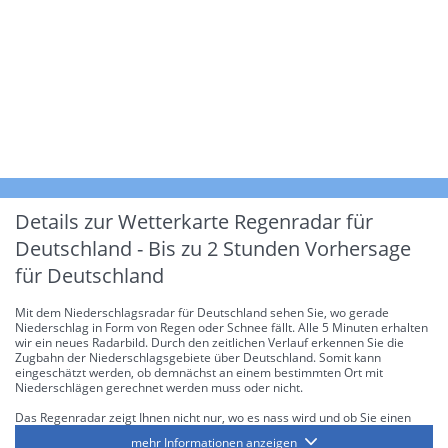
Details zur Wetterkarte
Regenradar für
Deutschland - Bis zu 2 Stunden Vorhersage
für Deutschland
Mit dem Niederschlagsradar für Deutschland sehen Sie, wo gerade
Niederschlag in Form von Regen oder Schnee fällt. Alle 5 Minuten erhalten
wir ein neues Radarbild. Durch den zeitlichen Verlauf erkennen Sie die
Zugbahn der Niederschlagsgebiete über Deutschland. Somit kann
eingeschätzt werden, ob demnächst an einem bestimmten Ort mit
Niederschlägen gerechnet werden muss oder nicht.
Das Regenradar zeigt Ihnen nicht nur, wo es nass wird und ob Sie einen
Regenschirm brauchen, sondern gibt Ihnen zusätzlich Informationen über
mehr Informationen anzeigen
die Niederschlagsintensität. Diese bezieht sich laut offiziellen Richtlinien