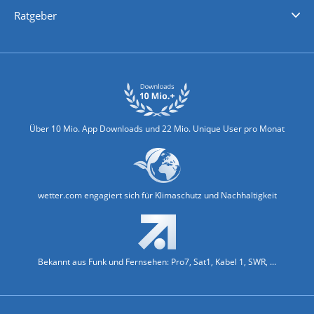
Nachrichten
Deutschlandwetter
Schweizwetter
Österreichwetter
Regionalwetter
Wetter in Europa
Wetter Weltweit
Wetterlexikon
Promi-News
Ratgeber
Biowetter
Glätteindex
Reiseziel Finder
Erkältungswetter
Klima & Umwelt
Über 10 Mio. App Downloads und 22 Mio. Unique User pro Monat
wetter.com engagiert sich für Klimaschutz und Nachhaltigkeit
Bekannt aus Funk und Fernsehen: Pro7, Sat1, Kabel 1, SWR, ...