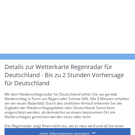
Details zur Wetterkarte
Regenradar für
Deutschland - Bis zu 2 Stunden Vorhersage
für Deutschland
Mit dem Niederschlagsradar für Deutschland sehen Sie, wo gerade
Niederschlag in Form von Regen oder Schnee fällt. Alle 5 Minuten erhalten
wir ein neues Radarbild. Durch den zeitlichen Verlauf erkennen Sie die
Zugbahn der Niederschlagsgebiete über Deutschland. Somit kann
eingeschätzt werden, ob demnächst an einem bestimmten Ort mit
Niederschlägen gerechnet werden muss oder nicht.
Das Regenradar zeigt Ihnen nicht nur, wo es nass wird und ob Sie einen
Regenschirm brauchen, sondern gibt Ihnen zusätzlich Informationen über
mehr Informationen anzeigen
die Niederschlagsintensität. Diese bezieht sich laut offiziellen Richtlinien