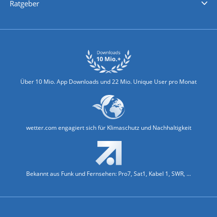
Ratgeber
Biowetter
Glätteindex
Reiseziel Finder
Erkältungswetter
Klima & Umwelt
Über 10 Mio. App Downloads und 22 Mio. Unique User pro Monat
wetter.com engagiert sich für Klimaschutz und Nachhaltigkeit
Bekannt aus Funk und Fernsehen: Pro7, Sat1, Kabel 1, SWR, ...