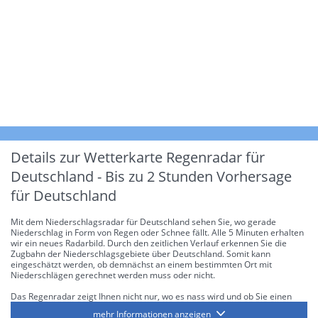
Details zur Wetterkarte
Regenradar für
Deutschland - Bis zu 2 Stunden Vorhersage
für Deutschland
Mit dem Niederschlagsradar für Deutschland sehen Sie, wo gerade
Niederschlag in Form von Regen oder Schnee fällt. Alle 5 Minuten erhalten
wir ein neues Radarbild. Durch den zeitlichen Verlauf erkennen Sie die
Zugbahn der Niederschlagsgebiete über Deutschland. Somit kann
eingeschätzt werden, ob demnächst an einem bestimmten Ort mit
Niederschlägen gerechnet werden muss oder nicht.
Das Regenradar zeigt Ihnen nicht nur, wo es nass wird und ob Sie einen
Regenschirm brauchen, sondern gibt Ihnen zusätzlich Informationen über
mehr Informationen anzeigen
die Niederschlagsintensität. Diese bezieht sich laut offiziellen Richtlinien