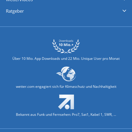
Nachrichten
Deutschlandwetter
Schweizwetter
Österreichwetter
Regionalwetter
Wetter in Europa
Wetter Weltweit
Wetterlexikon
Promi-News
Ratgeber
Biowetter
Glätteindex
Reiseziel Finder
Erkältungswetter
Klima & Umwelt
Über 10 Mio. App Downloads und 22 Mio. Unique User pro Monat
wetter.com engagiert sich für Klimaschutz und Nachhaltigkeit
Bekannt aus Funk und Fernsehen: Pro7, Sat1, Kabel 1, SWR, ...