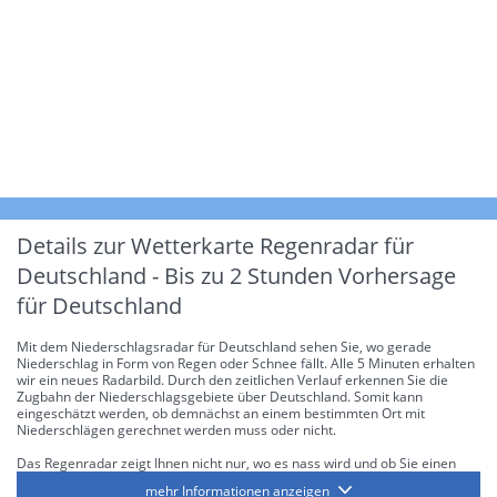
Details zur Wetterkarte
Regenradar für
Deutschland - Bis zu 2 Stunden Vorhersage
für Deutschland
Mit dem Niederschlagsradar für Deutschland sehen Sie, wo gerade
Niederschlag in Form von Regen oder Schnee fällt. Alle 5 Minuten erhalten
wir ein neues Radarbild. Durch den zeitlichen Verlauf erkennen Sie die
Zugbahn der Niederschlagsgebiete über Deutschland. Somit kann
eingeschätzt werden, ob demnächst an einem bestimmten Ort mit
Niederschlägen gerechnet werden muss oder nicht.
Das Regenradar zeigt Ihnen nicht nur, wo es nass wird und ob Sie einen
Regenschirm brauchen, sondern gibt Ihnen zusätzlich Informationen über
mehr Informationen anzeigen
die Niederschlagsintensität. Diese bezieht sich laut offiziellen Richtlinien