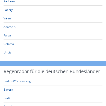
Pădureni
Poeniţa
Văleni
Adamclisi
Furca
Cetatea
Urluia
Regenradar für die deutschen Bundesländer
Baden-Württemberg
Bayern
Berlin