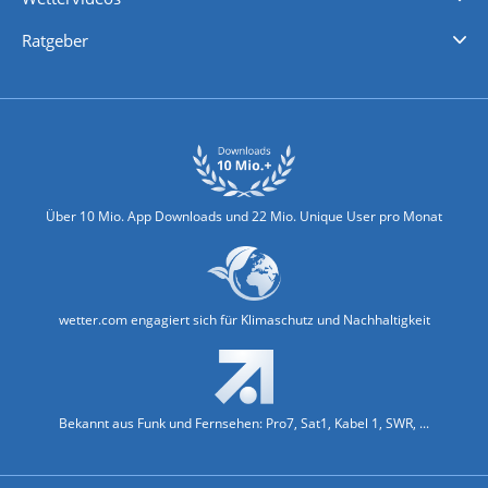
Nachrichten
Deutschlandwetter
Schweizwetter
Österreichwetter
Regionalwetter
Wetter in Europa
Wetter Weltweit
Wetterlexikon
Promi-News
Ratgeber
Biowetter
Glätteindex
Reiseziel Finder
Erkältungswetter
Klima & Umwelt
Über 10 Mio. App Downloads und 22 Mio. Unique User pro Monat
wetter.com engagiert sich für Klimaschutz und Nachhaltigkeit
Bekannt aus Funk und Fernsehen: Pro7, Sat1, Kabel 1, SWR, ...