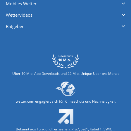
Mobiles Wetter
iPhone Wetter
iPad Wetter
Android Wetter
Wettervideos
Nachrichten
Deutschlandwetter
Schweizwetter
Österreichwetter
Regionalwetter
Wetter in Europa
Wetter Weltweit
Wetterlexikon
Promi-News
Ratgeber
Biowetter
Glätteindex
Reiseziel Finder
Erkältungswetter
Klima & Umwelt
Über 10 Mio. App Downloads und 22 Mio. Unique User pro Monat
wetter.com engagiert sich für Klimaschutz und Nachhaltigkeit
Bekannt aus Funk und Fernsehen: Pro7, Sat1, Kabel 1, SWR, ...