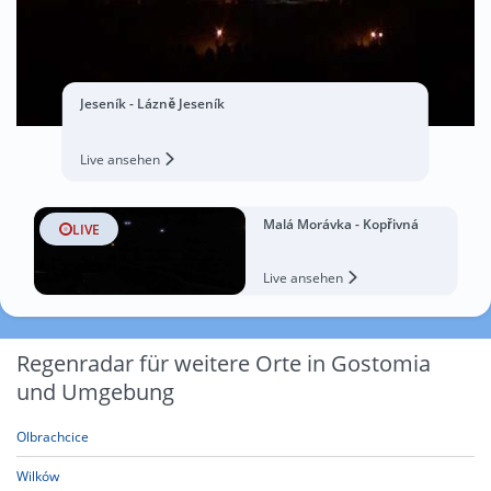
Jeseník - Lázně Jeseník
Live ansehen
Malá Morávka - Kopřivná
LIVE
Live ansehen
Regenradar für weitere Orte in Gostomia
und Umgebung
Olbrachcice
Wilków