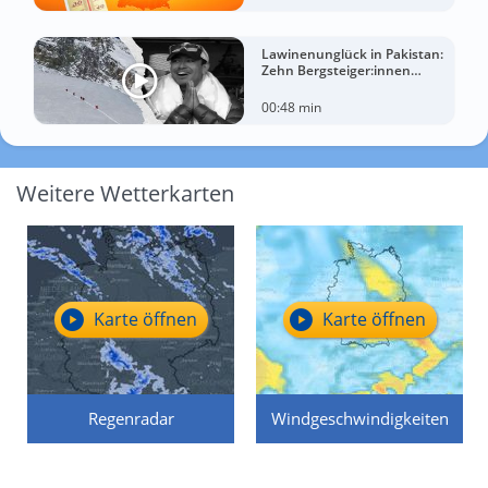
Lawinenunglück in Pakistan:
Zehn Bergsteiger:innen
sterben am Broad Peak
00:48 min
Weitere Wetterkarten
Karte öffnen
Karte öffnen
Regenradar
Windgeschwindigkeiten