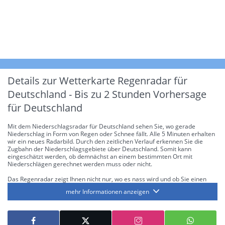
Details zur Wetterkarte
Regenradar für
Deutschland - Bis zu 2 Stunden Vorhersage
für Deutschland
Mit dem Niederschlagsradar für Deutschland sehen Sie, wo gerade
Niederschlag in Form von Regen oder Schnee fällt. Alle 5 Minuten erhalten
wir ein neues Radarbild. Durch den zeitlichen Verlauf erkennen Sie die
Zugbahn der Niederschlagsgebiete über Deutschland. Somit kann
eingeschätzt werden, ob demnächst an einem bestimmten Ort mit
Niederschlägen gerechnet werden muss oder nicht.
Das Regenradar zeigt Ihnen nicht nur, wo es nass wird und ob Sie einen
Regenschirm brauchen, sondern gibt Ihnen zusätzlich Informationen über
mehr Informationen anzeigen
die Niederschlagsintensität. Diese bezieht sich laut offiziellen Richtlinien
jeweils auf die Niederschlagsmenge in l/m² pro Stunde Regen- bzw.
Schneefall. Die 6 Stufen sind wie folgt gegliedert: Die hellen Blautöne
symbolisieren leichte bis mäßige Regen- bzw. Schneefälle mit einer
Intensität bis 8.1 l/m² pro Stunde. Dunkelblau repräsentiert mäßige bis