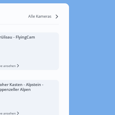
Alle Kameras
rülisau - FlyingCam
ive ansehen
oher Kasten - Alpstein -
ppenzeller Alpen
ive ansehen