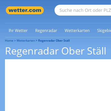
Ihr Wetter
Regenradar
Wetterkarten
Skigebi
Home
Wetterkarten
Regenradar Ober Ställ
Regenradar Ober Ställ