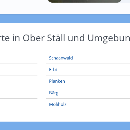
rte in Ober Ställ und Umgebu
Schaanwald
Erbi
Planken
Bärg
Möliholz