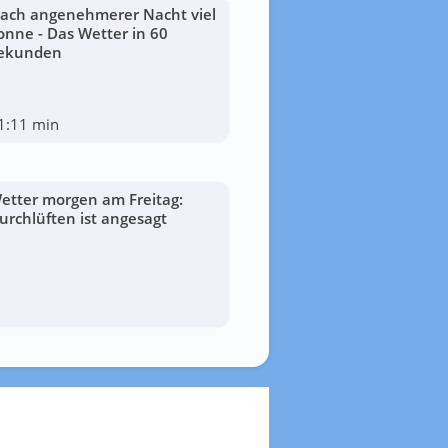
ach angenehmerer Nacht viel
onne - Das Wetter in 60
ekunden
1:11 min
etter morgen am Freitag:
urchlüften ist angesagt