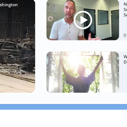
N
shington
S
S
0
W
D