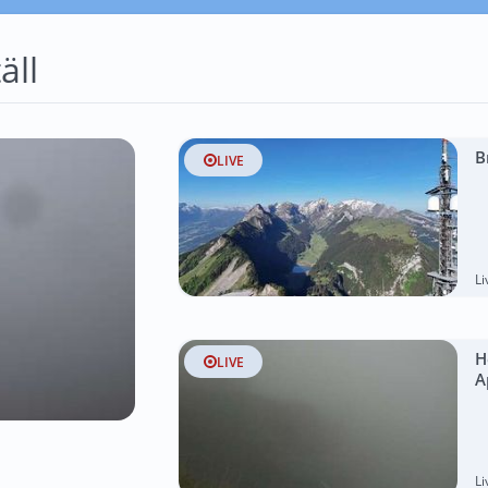
äll
B
LIVE
L
H
LIVE
A
L