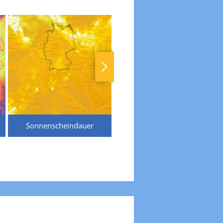
Sonnenscheindauer
Temperaturen