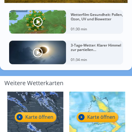
Wetterfilm Gesundheit: Pollen,
Ozon, UV und Biowetter
01:30 min
3-Tage-Wetter: Klarer Himmel
zur partiellen
Sonnenfinsternis am
Mittwoch?
01:34 min
Weitere Wetterkarten
Karte öffnen
Karte öffnen