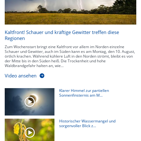
Kaltfront! Schauer und kräftige Gewitter treffen diese
Regionen
Zum Wochenstart bringt eine Kaltfront vor allem im Norden einzelne
Schauer und Gewitter, auch im Süden kann es am Montag, den 10. August,
örtlich krachen. Während kühlere Luft in den Norden strömt, bleibt es von
der Mitte bis in den Süden heiß. Die Trockenheit und hohe
Waldbrandgefahr halten an, wie...
Video ansehen
Klarer Himmel zur partiellen
Sonnenfinsternis am M...
Historischer Wassermangel und
sorgenvoller Blick z...