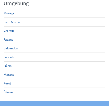
Umgebung
Murage
Sveti Martin
Veli Vrh
Fazana
Valbandon
Fondole
Fižela
Marana
Peroj
Štinjan