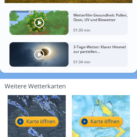
Wetterfilm Gesundheit: Pollen,
Ozon, UV und Biowetter
01:30 min
3-Tage-Wetter: Klarer Himmel
zur partiellen
Sonnenfinsternis am
Mittwoch?
01:34 min
Weitere Wetterkarten
Karte öffnen
Karte öffnen