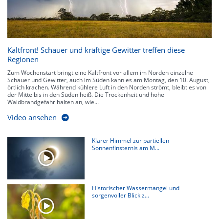
Kaltfront! Schauer und kräftige Gewitter treffen diese
Regionen
Zum Wochenstart bringt eine Kaltfront vor allem im Norden einzelne
Schauer und Gewitter, auch im Süden kann es am Montag, den 10. August,
örtlich krachen. Während kühlere Luft in den Norden strömt, bleibt es von
der Mitte bis in den Süden heiß. Die Trockenheit und hohe
Waldbrandgefahr halten an, wie...
Video ansehen
Klarer Himmel zur partiellen
Sonnenfinsternis am M...
Historischer Wassermangel und
sorgenvoller Blick z...