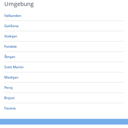
Umgebung
Valbandon
Galižana
Vodnjan
Fondole
Štinjan
Sveti Martin
Mednjan
Peroj
Brijuni
Fazana