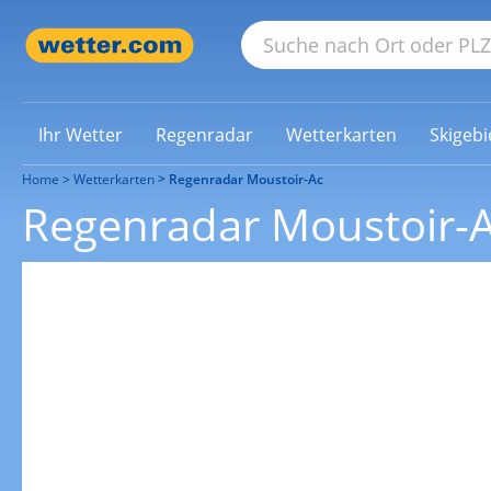
Ihr Wetter
Regenradar
Wetterkarten
Skigebi
Home
Wetterkarten
Regenradar Moustoir-Ac
Regenradar Moustoir-