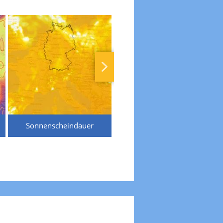
Sonnenscheindauer
Temperaturen