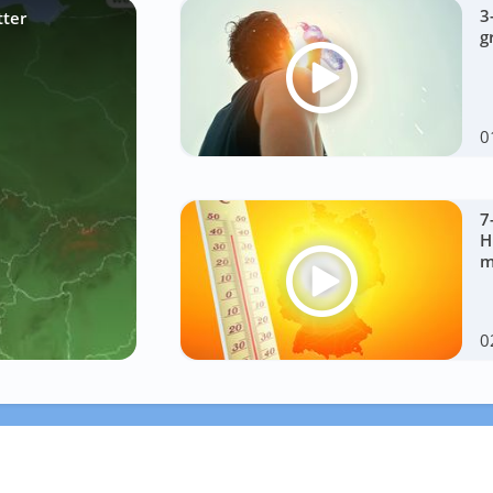
3
tter
g
0
7
H
m
0