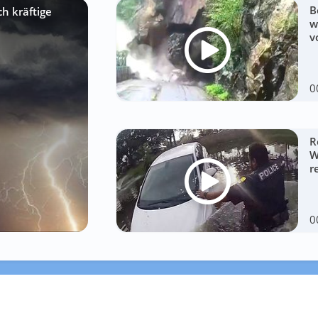
B
h kräftige
w
v
0
R
W
r
0