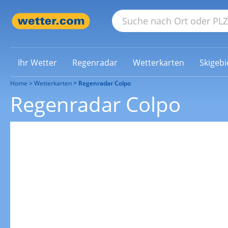
Ihr Wetter
Regenradar
Wetterkarten
Skigebi
Home
Wetterkarten
Regenradar Colpo
Regenradar Colpo