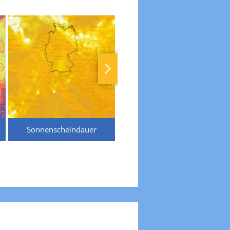
Sonnenscheindauer
Temperaturen