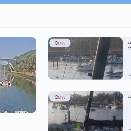
L
LIVE
c
L
L
LIVE
L