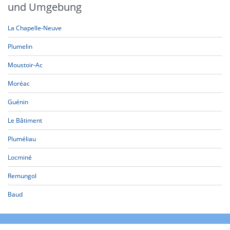
und Umgebung
La Chapelle-Neuve
Plumelin
Moustoir-Ac
Moréac
Guénin
Le Bâtiment
Pluméliau
Locminé
Remungol
Baud