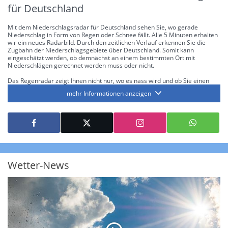
für Deutschland
Mit dem Niederschlagsradar für Deutschland sehen Sie, wo gerade
Niederschlag in Form von Regen oder Schnee fällt. Alle 5 Minuten erhalten
wir ein neues Radarbild. Durch den zeitlichen Verlauf erkennen Sie die
Zugbahn der Niederschlagsgebiete über Deutschland. Somit kann
eingeschätzt werden, ob demnächst an einem bestimmten Ort mit
Niederschlägen gerechnet werden muss oder nicht.
Das Regenradar zeigt Ihnen nicht nur, wo es nass wird und ob Sie einen
Regenschirm brauchen, sondern gibt Ihnen zusätzlich Informationen über
mehr Informationen anzeigen
die Niederschlagsintensität. Diese bezieht sich laut offiziellen Richtlinien
jeweils auf die Niederschlagsmenge in l/m² pro Stunde Regen- bzw.
Schneefall. Die 6 Stufen sind wie folgt gegliedert: Die hellen Blautöne
symbolisieren leichte bis mäßige Regen- bzw. Schneefälle mit einer
Intensität bis 8.1 l/m² pro Stunde. Dunkelblau repräsentiert mäßige bis
starke Niederschläge bis 35 l/m² pro Stunde. Hier können bereits Gewitter
auftreten. Extreme bzw. unwetterartige Niederschlagsereignisse mit
heftigen Gewittern, Starkregen, Hagel oder Graupel werden in Orange und
Rot dargestellt. Die oberste Kategorie der Farbskala gibt Niederschläge mit
Wetter-News
über 150 l/m² pro Stunde an. Solche
Niederschlagsintensitäten
treten
ausschließlich bei Regen, nicht bei Schneefall auf.
Neben der Niederschlagsintensität kann auch die Zuggeschwindigkeit der
Niederschlagsgebiete und damit die Niederschlagsdauer abgeschätzt
werden. Neben der 5-minütigen Radaraufzeichnung gibt es eine
Niederschlagsprognose
für die nächsten 2 Stunden. So sehen Sie genau,
wann und wo in Deutschland mit Regen oder Schneefall zu rechnen ist bzw.
kennen zu jeder Zeit den genauen Verlauf einer Niederschlagsfront.