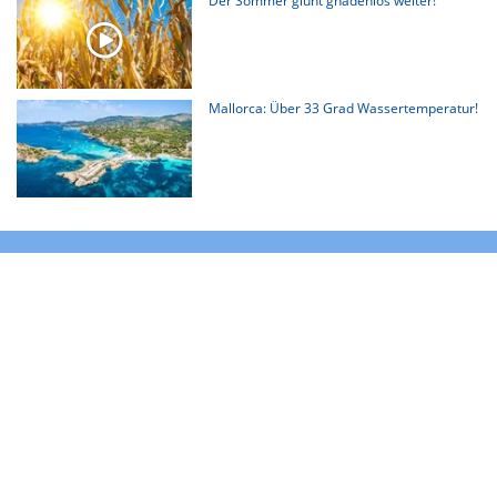
Der Sommer glüht gnadenlos weiter!
Mallorca: Über 33 Grad Wassertemperatur!